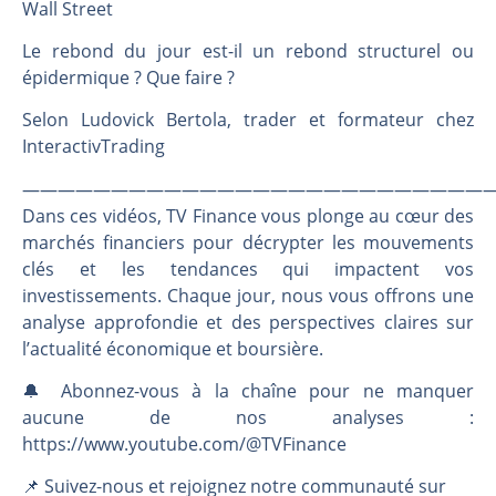
Les investisseurs y croient toujours | Point Stratégique Hebdomadaire – Éric Galiègue
Wall Street
Une inertie haussière qui ralentit | Antoine Quesada – Chrono CAC
Le rebond du jour est-il un rebond structurel ou
Pourquoi le monde entier vacille en même temps cette semaine ? | par Louis-Antoine Michelet
épidermique ? Que faire ?
WTI : Explosion mais réserves au plus bas | Denis Desclos – Market Movers
Selon Ludovick Bertola, trader et formateur chez
InteractivTrading
———————————————————————————
Dans ces vidéos, TV Finance vous plonge au cœur des
marchés financiers pour décrypter les mouvements
clés et les tendances qui impactent vos
investissements. Chaque jour, nous vous offrons une
analyse approfondie et des perspectives claires sur
l’actualité économique et boursière.
🔔 Abonnez-vous à la chaîne pour ne manquer
aucune de nos analyses :
https://www.youtube.com/@TVFinance
📌 Suivez-nous et rejoignez notre communauté sur