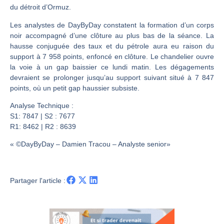
Une inertie haussière qui ralentit | Antoine Quesada – Chrono CAC
du détroit d’Ormuz.
Pourquoi le monde entier vacille en même temps cette semaine ? | par Louis-Antoine Michelet
Les analystes de DayByDay constatent la formation d’un corps
WTI : Explosion mais réserves au plus bas | Denis Desclos – Market Movers
noir accompagné d’une clôture au plus bas de la séance. La
STMICROELECTRONICS : Correction probable | Denis Desclos – Market Movers
hausse conjuguée des taux et du pétrole aura eu raison du
support à 7 958 points, enfoncé en clôture. Le chandelier ouvre
la voie à un gap baissier ce lundi matin. Les dégagements
devraient se prolonger jusqu’au support suivant situé à 7 847
points, où un petit gap haussier subsiste.
Analyse Technique :
S1: 7847 | S2 : 7677
R1: 8462 | R2 : 8639
« ©DayByDay – Damien Tracou – Analyste senior»
Partager l'article :