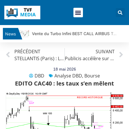
Vente du Turbo Infini BEST CALL AIRBUS TY80V à 3,45 € (+118 %)
News
Ce que Trump, Téhéran et Pékin ne veulent pas que vous voyiez ensemble | par Louis-Antoine Michelet
PRÉCÉDENT
SUIVANT
Vente du Turbo infini BEST PUT COINBASE WO83V à 0,51 € (+46 %)
STELLANTIS (Paris) : La tendance est baissière.
Publicis accélère sur l’IA dans un contexte de fébrilité des marchés | par Roselyne Pagès
Dichotomie profonde. Des marchés en hausse | Point Stratégique Hebdomadaire – Éric Galiègue
Tout peut exploser ! | Antoine Quesada – Chrono CAC
18 mai 2026
DBD
Analyse DBD
,
Bourse
Gaza, Iran, Chine : la guerre mondiale vient de commencer | par Louis-Antoine Michelet
EDITO CAC40 : les taux s’en mêlent
Jean Marie Seronie :Loi agricole : vraie réforme ou simple réponse à la colère ?| Interview Éco
DAX40 : Poursuite de la croissance ? | Erick Sebban – Chrono DAX
CAPGEMINI : Un signal haussier avant les résultats ? | Daniel Cohen de Lara – Market Movers
REMY COINTREAU : Le rebond est-il enfin confirmé ? | Daniel Cohen de Lara – Market Movers
TELEPERFORMANCE : Faut-il acheter avant les résultats ? | Daniel Cohen de Lara – Market Movers
CAC 40 : Vers un nouveau record ? Analyse avant la décision de la Fed | Denis Desclos – Chrono CAC