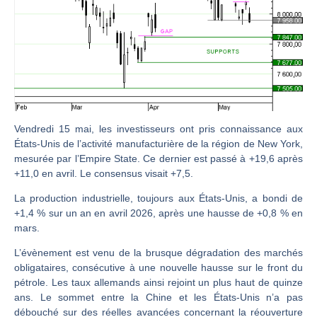
Christian Parisot : Les marchés à l’épreuve des signaux | Interview Économique
Bernard Prats-Desclaux : Penser les marchés à l’ère des ruptures | Interview Littéraire
S&P500 : Des records, mais toujours de la vigueur | Ludovick Bertola – Les Echos de Wall Street
NASDAQ : La tendance haussière reste intacte | Ludovick Bertola – Les Echos de Wall Street
FERRARI : Un parcours toujours sans faute | Bernard Prats-Desclaux – Market Movers
SAP : Les acheteurs gardent la main | Bernard Prats-Desclaux – Market Movers
Vendredi 15 mai, les investisseurs ont pris connaissance aux
États-Unis de l’activité manufacturière de la région de ⁠New York,
LVMH : Un rebond à confirmer | Bernard Prats-Desclaux – Market Movers
mesurée par l’Empire ​State. Ce dernier est passé à +19,6 après
Le monde a changé de règles cette nuit. Personne ne vous l’a encore dit | Louis-Antoine Michelet
+11,0 ⁠en ⁠avril. Le consensus visait +7,5.
GBP/USD : Un premier ministre déjà sur le scelette | Philippe Lhermie – Flash Forex
La production industrielle, toujours aux États-Unis, a bondi de
EUR/USD : Une réunion à priori sans saveur | Philippe Lhermie – Flash Forex
+1,4 % sur un an en avril 2026, après une hausse de +0,8 % en
mars.
Les événements de cette semaine à venir | Philippe Lhermie – Flash Forex
L’évènement est venu de la brusque dégradation des marchés
La France, maillon faible de l’Europe ! | Jean-Louis Cussac – Chrono CAC
obligataires, consécutive à une nouvelle hausse sur le front du
Pourquoi 6 guerres explosent en même temps cette semaine | par Louis-Antoine Michelet
pétrole. Les taux allemands ainsi rejoint un plus haut de quinze
Les investisseurs y croient toujours | Point Stratégique Hebdomadaire – Éric Galiègue
ans. Le sommet entre la Chine et les États-Unis n’a pas
débouché sur des réelles avancées concernant la réouverture