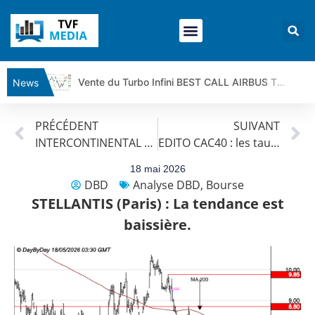
Vente du Turbo Infini BEST CALL AIRBUS TY80V à 3,45 € (+118 %)
News
Ce que Trump, Téhéran et Pékin ne veulent pas que vous voyiez ensemble | par Louis-Antoine Michelet
PRÉCÉDENT
SUIVANT
Vente du Turbo infini BEST PUT COINBASE WO83V à 0,51 € (+46 %)
INTERCONTINENTAL EXCHANGE : La tendance de fond est clairement orientée à la baisse.
EDITO CAC40 : les taux s’en mêlent
Dichotomie profonde. Des marchés en hausse | Point Stratégique Hebdomadaire – Éric Galiègue
Tout peut exploser ! | Antoine Quesada – Chrono CAC
18 mai 2026
DBD
Analyse DBD
,
Bourse
Gaza, Iran, Chine : la guerre mondiale vient de commencer | par Louis-Antoine Michelet
STELLANTIS (Paris) : La tendance est
Jean Marie Seronie :Loi agricole : vraie réforme ou simple réponse à la colère ?| Interview Éco
baissière.
DAX40 : Poursuite de la croissance ? | Erick Sebban – Chrono DAX
CAPGEMINI : Un signal haussier avant les résultats ? | Daniel Cohen de Lara – Market Movers
REMY COINTREAU : Le rebond est-il enfin confirmé ? | Daniel Cohen de Lara – Market Movers
TELEPERFORMANCE : Faut-il acheter avant les résultats ? | Daniel Cohen de Lara – Market Movers
CAC 40 : Vers un nouveau record ? Analyse avant la décision de la Fed | Denis Desclos – Chrono CAC