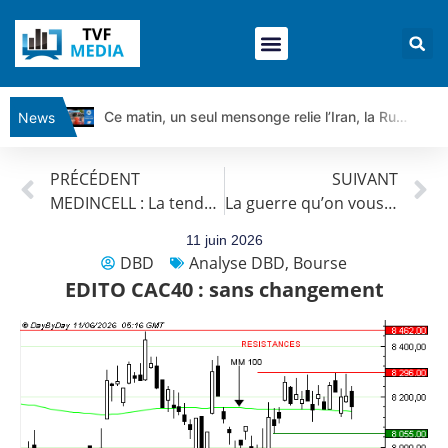
Ce matin, un seul mensonge relie l’Iran, la Russie et Trump | par Louis Antoine Michelet
News
Vente du Turbo Infini BEST CALL AIRBUS TY80V à 3,45 € (+118 %)
PRÉCÉDENT
SUIVANT
Ce que Trump, Téhéran et Pékin ne veulent pas que vous voyiez ensemble | par Louis-Antoine Michelet
MEDINCELL : La tendance est haussière.
La guerre qu’on vous montre cache celle qu’on vous tait | par Louis-Antoine Michelet
Vente du Turbo infini BEST PUT COINBASE WO83V à 0,51 € (+46 %)
Dichotomie profonde. Des marchés en hausse | Point Stratégique Hebdomadaire – Éric Galiègue
11 juin 2026
DBD
Analyse DBD
,
Bourse
Tout peut exploser ! | Antoine Quesada – Chrono CAC
EDITO CAC40 : sans changement
Gaza, Iran, Chine : la guerre mondiale vient de commencer | par Louis-Antoine Michelet
Jean Marie Seronie :Loi agricole : vraie réforme ou simple réponse à la colère ?| Interview Éco
DAX40 : Poursuite de la croissance ? | Erick Sebban – Chrono DAX
CAPGEMINI : Un signal haussier avant les résultats ? | Daniel Cohen de Lara – Market Movers
REMY COINTREAU : Le rebond est-il enfin confirmé ? | Daniel Cohen de Lara – Market Movers
TELEPERFORMANCE : Faut-il acheter avant les résultats ? | Daniel Cohen de Lara – Market Movers