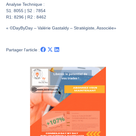
Les investisseurs y croient toujours | Point Stratégique Hebdomadaire – Éric Galiègue
Analyse Technique :
Une inertie haussière qui ralentit | Antoine Quesada – Chrono CAC
S1: 8055 | S2 : 7854
R1: 8296 | R2 : 8462
Pourquoi le monde entier vacille en même temps cette semaine ? | par Louis-Antoine Michelet
WTI : Explosion mais réserves au plus bas | Denis Desclos – Market Movers
« ©DayByDay – Valérie Gastaldy – Stratégiste, Associée»
Partager l'article :