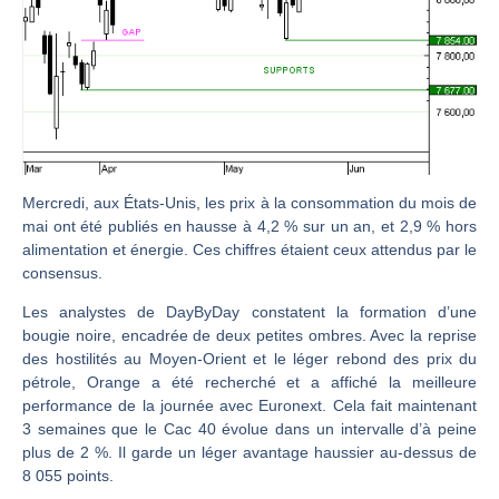
CAC 40 : Vers un nouveau record ? Analyse avant la décision de la Fed | Denis Desclos – Chrono CAC
Christian Parisot : Les marchés à l’épreuve des signaux | Interview Économique
Bernard Prats-Desclaux : Penser les marchés à l’ère des ruptures | Interview Littéraire
S&P500 : Des records, mais toujours de la vigueur | Ludovick Bertola – Les Echos de Wall Street
NASDAQ : La tendance haussière reste intacte | Ludovick Bertola – Les Echos de Wall Street
FERRARI : Un parcours toujours sans faute | Bernard Prats-Desclaux – Market Movers
Mercredi, aux États-Unis, les prix à la consommation du mois de
mai ont été publiés en hausse à 4,2 % sur un an, et 2,9 % hors
SAP : Les acheteurs gardent la main | Bernard Prats-Desclaux – Market Movers
alimentation et énergie. Ces chiffres étaient ceux attendus par le
LVMH : Un rebond à confirmer | Bernard Prats-Desclaux – Market Movers
consensus.
Le monde a changé de règles cette nuit. Personne ne vous l’a encore dit | Louis-Antoine Michelet
Les analystes de DayByDay constatent la formation d’une
GBP/USD : Un premier ministre déjà sur le scelette | Philippe Lhermie – Flash Forex
bougie noire, encadrée de deux petites ombres. Avec la reprise
des hostilités au Moyen-Orient et le léger rebond des prix du
EUR/USD : Une réunion à priori sans saveur | Philippe Lhermie – Flash Forex
pétrole, Orange a été recherché et a affiché la meilleure
Les événements de cette semaine à venir | Philippe Lhermie – Flash Forex
performance de la journée avec Euronext. Cela fait maintenant
3 semaines que le Cac 40 évolue dans un intervalle d’à peine
La France, maillon faible de l’Europe ! | Jean-Louis Cussac – Chrono CAC
plus de 2 %. Il garde un léger avantage haussier au-dessus de
Pourquoi 6 guerres explosent en même temps cette semaine | par Louis-Antoine Michelet
8 055 points.