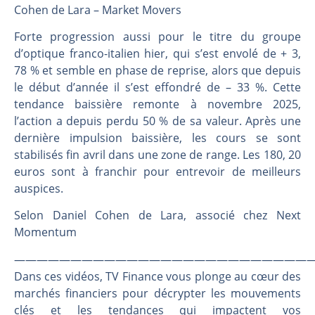
Les investisseurs y croient toujours | Point Stratégique Hebdomadaire – Éric Galiègue
Cohen de Lara – Market Movers
Une inertie haussière qui ralentit | Antoine Quesada – Chrono CAC
Forte progression aussi pour le titre du groupe
Pourquoi le monde entier vacille en même temps cette semaine ? | par Louis-Antoine Michelet
d’optique franco-italien hier, qui s’est envolé de + 3,
WTI : Explosion mais réserves au plus bas | Denis Desclos – Market Movers
78 % et semble en phase de reprise, alors que depuis
le début d’année il s’est effondré de – 33 %. Cette
tendance baissière remonte à novembre 2025,
l’action a depuis perdu 50 % de sa valeur. Après une
dernière impulsion baissière, les cours se sont
stabilisés fin avril dans une zone de range. Les 180, 20
euros sont à franchir pour entrevoir de meilleurs
auspices.
Selon Daniel Cohen de Lara, associé chez Next
Momentum
———————————————————————————
Dans ces vidéos, TV Finance vous plonge au cœur des
marchés financiers pour décrypter les mouvements
clés et les tendances qui impactent vos