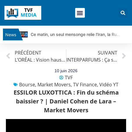
Ce matin, un seul mensonge relie l’Iran, la Russie et Trump | par Louis Antoine Michelet
News
Vente du Turbo Infini BEST CALL AIRBUS TY80V à 3,45 € (+118 %)
PRÉCÉDENT
SUIVANT
Ce que Trump, Téhéran et Pékin ne veulent pas que vous voyiez ensemble | par Louis-Antoine Michelet
L’ORÉAL : Vision haussière | Daniel Cohen de Lara – Market Movers
INTERPARFUMS : Ça sent bon ! | Daniel Cohen de Lara – Market Movers
Vente du Turbo infini BEST PUT COINBASE WO83V à 0,51 € (+46 %)
Dichotomie profonde. Des marchés en hausse | Point Stratégique Hebdomadaire – Éric Galiègue
10 juin 2026
TVF
Tout peut exploser ! | Antoine Quesada – Chrono CAC
Bourse
,
Market Movers
,
TV Finance
,
Vidéo YT
Gaza, Iran, Chine : la guerre mondiale vient de commencer | par Louis-Antoine Michelet
ESSILOR LUXOTTICA : Fin du schéma
Jean Marie Seronie :Loi agricole : vraie réforme ou simple réponse à la colère ?| Interview Éco
baissier ? | Daniel Cohen de Lara –
DAX40 : Poursuite de la croissance ? | Erick Sebban – Chrono DAX
Market Movers
CAPGEMINI : Un signal haussier avant les résultats ? | Daniel Cohen de Lara – Market Movers
REMY COINTREAU : Le rebond est-il enfin confirmé ? | Daniel Cohen de Lara – Market Movers
TELEPERFORMANCE : Faut-il acheter avant les résultats ? | Daniel Cohen de Lara – Market Movers