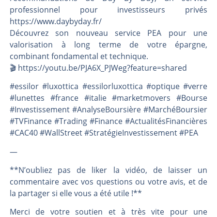
professionnel pour investisseurs privés
https://www.daybyday.fr/
Découvrez son nouveau service PEA pour une
valorisation à long terme de votre épargne,
combinant fondamental et technique.
🎬️ https://youtu.be/PJA6X_PJWeg?feature=shared
#essilor #luxottica #essilorluxottica #optique #verre
#lunettes #france #italie #marketmovers #Bourse
#Investissement #AnalyseBoursière #MarchéBoursier
#TVFinance #Trading #Finance #ActualitésFinancières
#CAC40 #WallStreet #StratégieInvestissement #PEA
—
**N’oubliez pas de liker la vidéo, de laisser un
commentaire avec vos questions ou votre avis, et de
la partager si elle vous a été utile !**
Merci de votre soutien et à très vite pour une