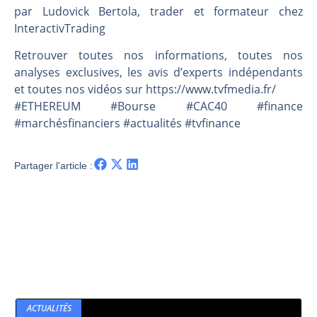
Les investisseurs y croient toujours | Point Stratégique Hebdomadaire – Éric Galiègue
par Ludovick Bertola, trader et formateur chez
Une inertie haussière qui ralentit | Antoine Quesada – Chrono CAC
InteractivTrading
Pourquoi le monde entier vacille en même temps cette semaine ? | par Louis-Antoine Michelet
Retrouver toutes nos informations, toutes nos
WTI : Explosion mais réserves au plus bas | Denis Desclos – Market Movers
analyses exclusives, les avis d’experts indépendants
et toutes nos vidéos sur https://www.tvfmedia.fr/​​​​​​​​​​​
#ETHEREUM #Bourse #CAC40 #finance
#marchésfinanciers #actualités #tvfinance
Partager l'article :
ACTUALITÉS