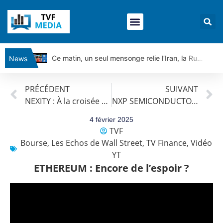
Ce matin, un seul mensonge relie l’Iran, la Russie et Trump | par Louis Antoine Michelet
News
Vente du Turbo Infini BEST CALL AIRBUS TY80V à 3,45 € (+118 %)
PRÉCÉDENT
SUIVANT
Ce que Trump, Téhéran et Pékin ne veulent pas que vous voyiez ensemble | par Louis-Antoine Michelet
NEXITY : À la croisée des chemins
NXP SEMICONDUCTORS : Excès baissier ?
Vente du Turbo infini BEST PUT COINBASE WO83V à 0,51 € (+46 %)
Dichotomie profonde. Des marchés en hausse | Point Stratégique Hebdomadaire – Éric Galiègue
4 février 2025
TVF
Tout peut exploser ! | Antoine Quesada – Chrono CAC
Bourse
,
Les Echos de Wall Street
,
TV Finance
,
Vidéo
Gaza, Iran, Chine : la guerre mondiale vient de commencer | par Louis-Antoine Michelet
YT
Jean Marie Seronie :Loi agricole : vraie réforme ou simple réponse à la colère ?| Interview Éco
ETHEREUM : Encore de l’espoir ?
DAX40 : Poursuite de la croissance ? | Erick Sebban – Chrono DAX
CAPGEMINI : Un signal haussier avant les résultats ? | Daniel Cohen de Lara – Market Movers
REMY COINTREAU : Le rebond est-il enfin confirmé ? | Daniel Cohen de Lara – Market Movers
TELEPERFORMANCE : Faut-il acheter avant les résultats ? | Daniel Cohen de Lara – Market Movers