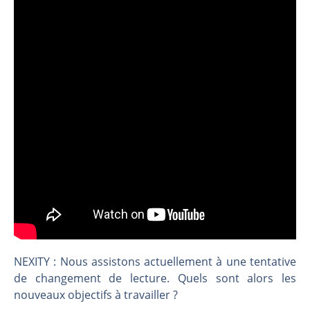
CAC 40 : Vers un nouveau record ? Analyse avant la décision de la Fed | Denis Desclos – Chrono CAC
Christian Parisot : Les marchés à l’épreuve des signaux | Interview Économique
Bernard Prats-Desclaux : Penser les marchés à l’ère des ruptures | Interview Littéraire
S&P500 : Des records, mais toujours de la vigueur | Ludovick Bertola – Les Echos de Wall Street
NASDAQ : La tendance haussière reste intacte | Ludovick Bertola – Les Echos de Wall Street
FERRARI : Un parcours toujours sans faute | Bernard Prats-Desclaux – Market Movers
SAP : Les acheteurs gardent la main | Bernard Prats-Desclaux – Market Movers
LVMH : Un rebond à confirmer | Bernard Prats-Desclaux – Market Movers
Le monde a changé de règles cette nuit. Personne ne vous l’a encore dit | Louis-Antoine Michelet
GBP/USD : Un premier ministre déjà sur le scelette | Philippe Lhermie – Flash Forex
EUR/USD : Une réunion à priori sans saveur | Philippe Lhermie – Flash Forex
Les événements de cette semaine à venir | Philippe Lhermie – Flash Forex
NEXITY : Nous assistons actuellement à une tentative
La France, maillon faible de l’Europe ! | Jean-Louis Cussac – Chrono CAC
de changement de lecture. Quels sont alors les
Pourquoi 6 guerres explosent en même temps cette semaine | par Louis-Antoine Michelet
nouveaux objectifs à travailler ?