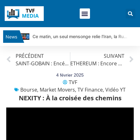
Ce matin, un seul mensonge relie l’Iran, la Russie et Trump | par Louis Antoine Michelet
News
Vente du Turbo Infini BEST CALL AIRBUS TY80V à 3,45 € (+118 %)
PRÉCÉDENT
SUIVANT
Ce que Trump, Téhéran et Pékin ne veulent pas que vous voyiez ensemble | par Louis-Antoine Michelet
SAINT-GOBAIN : Encéphalogramme plat
ETHEREUM : Encore de l’espoir ?
Vente du Turbo infini BEST PUT COINBASE WO83V à 0,51 € (+46 %)
Dichotomie profonde. Des marchés en hausse | Point Stratégique Hebdomadaire – Éric Galiègue
4 février 2025
TVF
Tout peut exploser ! | Antoine Quesada – Chrono CAC
Bourse
,
Market Movers
,
TV Finance
,
Vidéo YT
Gaza, Iran, Chine : la guerre mondiale vient de commencer | par Louis-Antoine Michelet
NEXITY : À la croisée des chemins
Jean Marie Seronie :Loi agricole : vraie réforme ou simple réponse à la colère ?| Interview Éco
DAX40 : Poursuite de la croissance ? | Erick Sebban – Chrono DAX
CAPGEMINI : Un signal haussier avant les résultats ? | Daniel Cohen de Lara – Market Movers
REMY COINTREAU : Le rebond est-il enfin confirmé ? | Daniel Cohen de Lara – Market Movers
TELEPERFORMANCE : Faut-il acheter avant les résultats ? | Daniel Cohen de Lara – Market Movers