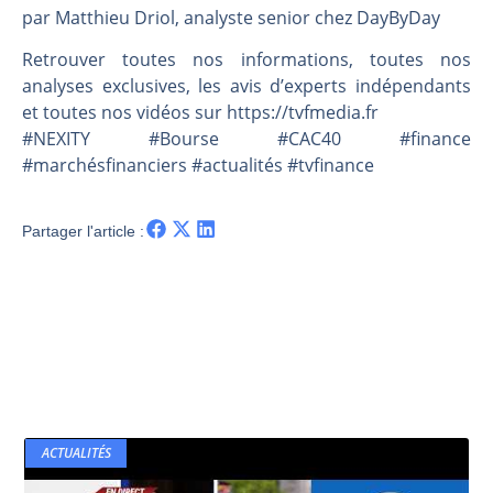
Les investisseurs y croient toujours | Point Stratégique Hebdomadaire – Éric Galiègue
par Matthieu Driol, analyste senior chez DayByDay
Une inertie haussière qui ralentit | Antoine Quesada – Chrono CAC
Retrouver toutes nos informations, toutes nos
Pourquoi le monde entier vacille en même temps cette semaine ? | par Louis-Antoine Michelet
analyses exclusives, les avis d’experts indépendants
WTI : Explosion mais réserves au plus bas | Denis Desclos – Market Movers
et toutes nos vidéos sur https://tvfmedia.fr
#NEXITY #Bourse #CAC40 #finance
#marchésfinanciers #actualités #tvfinance
Partager l'article :
ACTUALITÉS