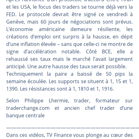
Les investisseurs y croient toujours | Point Stratégique Hebdomadaire – Éric Galiègue
et les USA, le focus des traders se tourne déjà vers la
Une inertie haussière qui ralentit | Antoine Quesada – Chrono CAC
FED. Le protocole devrait être signé ce vendredi à
Pourquoi le monde entier vacille en même temps cette semaine ? | par Louis-Antoine Michelet
Genève, mais 60 jours de négociations sont prévus.
WTI : Explosion mais réserves au plus bas | Denis Desclos – Market Movers
L’économie américaine demeure résiliente, les
créations d’emploi ont surpris à la hausse, en dépit
d’une inflation élevée – sans que celle-ci ne montre de
signe d’accélération notable. Côté BCE, elle a
rehaussé ses taux mais le marché l’avait largement
anticipé. Une autre hausse des taux serait possible.
Techniquement la paire a baissé de 50 pips la
semaine écoulée. Les supports se situent à 1, 15 et 1,
1390. Les résistances sont à 1, 1810 et 1, 1916.
Selon Philippe Lhermie, trader, formateur sur
traderchange.com et ancien chef trader d’une
banque centrale
———————————————————————————
Dans ces vidéos, TV Finance vous plonge au cœur des