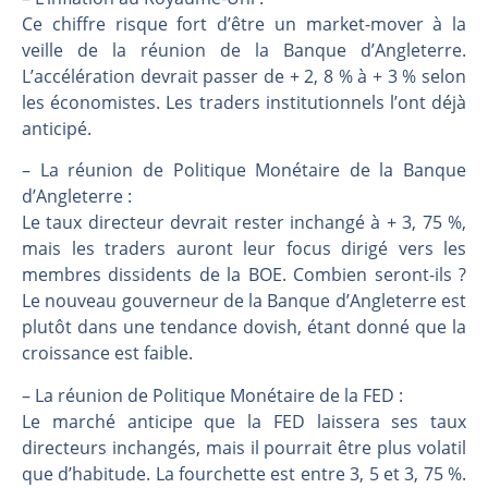
Les investisseurs y croient toujours | Point Stratégique Hebdomadaire – Éric Galiègue
Ce chiffre risque fort d’être un market-mover à la
Une inertie haussière qui ralentit | Antoine Quesada – Chrono CAC
veille de la réunion de la Banque d’Angleterre.
Pourquoi le monde entier vacille en même temps cette semaine ? | par Louis-Antoine Michelet
L’accélération devrait passer de + 2, 8 % à + 3 % selon
WTI : Explosion mais réserves au plus bas | Denis Desclos – Market Movers
les économistes. Les traders institutionnels l’ont déjà
anticipé.
– La réunion de Politique Monétaire de la Banque
d’Angleterre :
Le taux directeur devrait rester inchangé à + 3, 75 %,
mais les traders auront leur focus dirigé vers les
membres dissidents de la BOE. Combien seront-ils ?
Le nouveau gouverneur de la Banque d’Angleterre est
plutôt dans une tendance dovish, étant donné que la
croissance est faible.
– La réunion de Politique Monétaire de la FED :
Le marché anticipe que la FED laissera ses taux
directeurs inchangés, mais il pourrait être plus volatil
que d’habitude. La fourchette est entre 3, 5 et 3, 75 %.