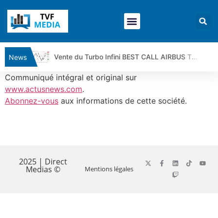
Vente du Turbo Infini BEST CALL AIRBUS TY80V à 3,45 € (+118 %)
News
Ce que Trump, Téhéran et Pékin ne veulent pas que vous voyiez ensemble | par Louis-Antoine Michelet
Communiqué intégral et original sur
Vente du Turbo infini BEST PUT COINBASE WO83V à 0,51 € (+46 %)
www.actusnews.com
.
Abonnez-vous
aux informations de cette société.
Dichotomie profonde. Des marchés en hausse | Point Stratégique Hebdomadaire – Éric Galiègue
Tout peut exploser ! | Antoine Quesada – Chrono CAC
Gaza, Iran, Chine : la guerre mondiale vient de commencer | par Louis-Antoine Michelet
​
Jean Marie Seronie :Loi agricole : vraie réforme ou simple réponse à la colère ?| Interview Éco
DAX40 : Poursuite de la croissance ? | Erick Sebban – Chrono DAX
2025 | Direct
Medias ©
Mentions légales
CAPGEMINI : Un signal haussier avant les résultats ? | Daniel Cohen de Lara – Market Movers
REMY COINTREAU : Le rebond est-il enfin confirmé ? | Daniel Cohen de Lara – Market Movers
TELEPERFORMANCE : Faut-il acheter avant les résultats ? | Daniel Cohen de Lara – Market Movers
CAC 40 : Vers un nouveau record ? Analyse avant la décision de la Fed | Denis Desclos – Chrono CAC