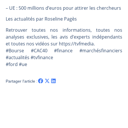
Les investisseurs y croient toujours | Point Stratégique Hebdomadaire – Éric Galiègue
– UE : 500 millions d’euros pour attirer les chercheurs
Une inertie haussière qui ralentit | Antoine Quesada – Chrono CAC
Pourquoi le monde entier vacille en même temps cette semaine ? | par Louis-Antoine Michelet
Les actualités par Roseline Pagès
WTI : Explosion mais réserves au plus bas | Denis Desclos – Market Movers
Retrouver toutes nos informations, toutes nos
analyses exclusives, les avis d’experts indépendants
et toutes nos vidéos sur https://tvfmedia.
#Bourse #CAC40 #finance #marchésfinanciers
#actualités #tvfinance
#ford #ue
Partager l'article :