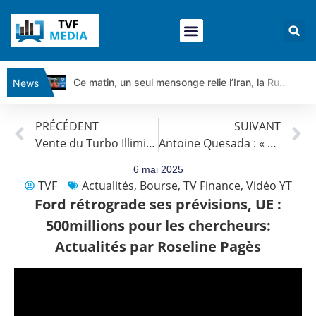
Ce matin, un seul mensonge relie l’Iran, la Russie et Trump | par Louis Antoine Michelet
News
Vente du Turbo Infini BEST CALL AIRBUS TY80V à 3,45 € (+118 %)
PRÉCÉDENT
SUIVANT
Ce que Trump, Téhéran et Pékin ne veulent pas que vous voyiez ensemble | par Louis-Antoine Michelet
Vente du Turbo Illimité BEST CALL HERMES NC49V à 4,1 euros (+29%)
Antoine Quesada : « CAC 40 : Nouveau potentiel de hausse »
Vente du Turbo infini BEST PUT COINBASE WO83V à 0,51 € (+46 %)
Dichotomie profonde. Des marchés en hausse | Point Stratégique Hebdomadaire – Éric Galiègue
6 mai 2025
TVF
Actualités
,
Bourse
,
TV Finance
,
Vidéo YT
Tout peut exploser ! | Antoine Quesada – Chrono CAC
Ford rétrograde ses prévisions, UE :
Gaza, Iran, Chine : la guerre mondiale vient de commencer | par Louis-Antoine Michelet
500millions pour les chercheurs:
Jean Marie Seronie :Loi agricole : vraie réforme ou simple réponse à la colère ?| Interview Éco
Actualités par Roseline Pagès
DAX40 : Poursuite de la croissance ? | Erick Sebban – Chrono DAX
CAPGEMINI : Un signal haussier avant les résultats ? | Daniel Cohen de Lara – Market Movers
REMY COINTREAU : Le rebond est-il enfin confirmé ? | Daniel Cohen de Lara – Market Movers
TELEPERFORMANCE : Faut-il acheter avant les résultats ? | Daniel Cohen de Lara – Market Movers