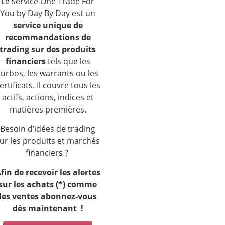
Le service One Trade For
You by Day By Day est un
service unique de
recommandations de
trading sur des produits
financiers
tels que les
turbos, les warrants ou les
ertificats. Il couvre tous les
actifs, actions, indices et
matières premières.
Besoin d’idées de trading
ur les produits et marchés
financiers ?
fin de recevoir les alertes
sur les achats (*) comme
les ventes a
bonnez-vous
dès maintenant !