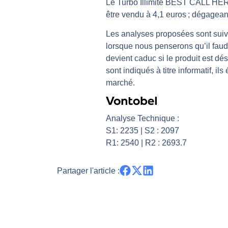
Le Turbo Illimité BEST CALL 
Pourquoi 6 guerres explosent en 
être vendu à 4,1 euros ; dégageant
Les investisseurs y croient toujou
Les analyses proposées sont suivi
Une inertie haussière qui ralentit
lorsque nous penserons qu’il faudr
Pourquoi le monde entier vacille 
devient caduc si le produit est dés
sont indiqués à titre informatif, i
WTI : Explosion mais réserves au 
marché.
Analyse Technique :
S1: 2235 | S2 : 2097
R1: 2540 | R2 : 2693.7
Partager l'article :