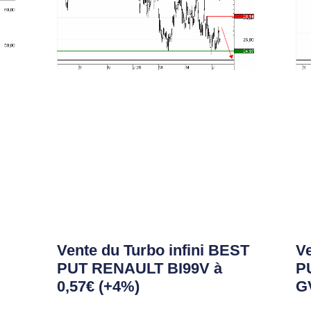
Vente du Turbo infini BEST
Ve
PUT RENAULT BI99V à
P
0,57€ (+4%)
GV