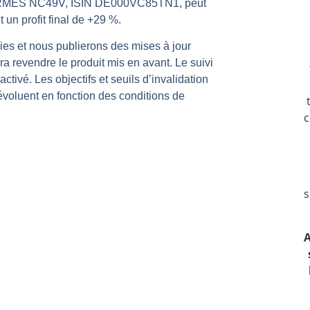
HERMES NC49V, ISIN DE000VC85TN1, peut
même temps cette semaine | par Louis-Antoine Michelet
 un profit final de +29 %.
rs | Point Stratégique Hebdomadaire – Éric Galiègue
es et nous publierons des mises à jour
 | Antoine Quesada – Chrono CAC
a revendre le produit mis en avant. Le suivi
en même temps cette semaine ? | par Louis-Antoine Michelet
activé. Les objectifs et seuils d’invalidation
ls évoluent en fonction des conditions de
plus bas | Denis Desclos – Market Movers
c
s
A