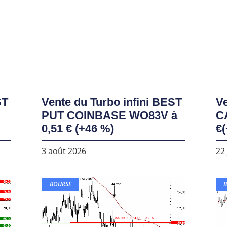
ST
Vente du Turbo infini BEST
Ve
PUT COINBASE WO83V à
C
0,51 € (+46 %)
€(
3 août 2026
22 
BOURSE