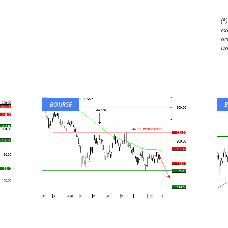
(*
ex
ac
Da
BOURSE