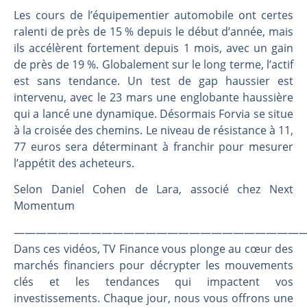
Une inertie haussière qui ralentit | Antoine Quesada – Chrono CAC
Les cours de l’équipementier automobile ont certes
Pourquoi le monde entier vacille en même temps cette semaine ? | par Louis-Antoine Michelet
ralenti de près de 15 % depuis le début d’année, mais
WTI : Explosion mais réserves au plus bas | Denis Desclos – Market Movers
ils accélèrent fortement depuis 1 mois, avec un gain
STMICROELECTRONICS : Correction probable | Denis Desclos – Market Movers
de près de 19 %. Globalement sur le long terme, l’actif
est sans tendance. Un test de gap haussier est
intervenu, avec le 23 mars une englobante haussière
qui a lancé une dynamique. Désormais Forvia se situe
à la croisée des chemins. Le niveau de résistance à 11,
77 euros sera déterminant à franchir pour mesurer
l’appétit des acheteurs.
Selon Daniel Cohen de Lara, associé chez Next
Momentum
———————————————————————————
Dans ces vidéos, TV Finance vous plonge au cœur des
marchés financiers pour décrypter les mouvements
clés et les tendances qui impactent vos
investissements. Chaque jour, nous vous offrons une