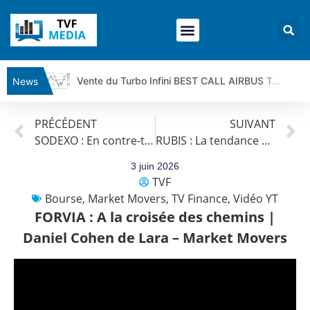
Vente du Turbo Infini BEST CALL AIRBUS TY80V à 3,45 € (+118 %)
News
Ce que Trump, Téhéran et Pékin ne veulent pas que vous voyiez ensemble | par Louis-Antoine Michelet
PRÉCÉDENT
SUIVANT
Vente du Turbo infini BEST PUT COINBASE WO83V à 0,51 € (+46 %)
SODEXO : En contre-tendance | Daniel Cohen de Lara – Market Movers
RUBIS : La tendance de fond est clairement orientée à la hausse.
Dichotomie profonde. Des marchés en hausse | Point Stratégique Hebdomadaire – Éric Galiègue
Tout peut exploser ! | Antoine Quesada – Chrono CAC
3 juin 2026
TVF
Gaza, Iran, Chine : la guerre mondiale vient de commencer | par Louis-Antoine Michelet
Bourse
,
Market Movers
,
TV Finance
,
Vidéo YT
Jean Marie Seronie :Loi agricole : vraie réforme ou simple réponse à la colère ?| Interview Éco
FORVIA : A la croisée des chemins |
DAX40 : Poursuite de la croissance ? | Erick Sebban – Chrono DAX
Daniel Cohen de Lara – Market Movers
CAPGEMINI : Un signal haussier avant les résultats ? | Daniel Cohen de Lara – Market Movers
REMY COINTREAU : Le rebond est-il enfin confirmé ? | Daniel Cohen de Lara – Market Movers
TELEPERFORMANCE : Faut-il acheter avant les résultats ? | Daniel Cohen de Lara – Market Movers
CAC 40 : Vers un nouveau record ? Analyse avant la décision de la Fed | Denis Desclos – Chrono CAC