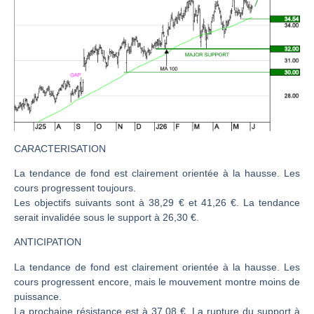
CAC 40 : Vers un nouveau record ? Analyse avant la décision de la Fed | Denis Desclos – Chrono CAC
Christian Parisot : Les marchés à l’épreuve des signaux | Interview Économique
Bernard Prats-Desclaux : Penser les marchés à l’ère des ruptures | Interview Littéraire
S&P500 : Des records, mais toujours de la vigueur | Ludovick Bertola – Les Echos de Wall Street
NASDAQ : La tendance haussière reste intacte | Ludovick Bertola – Les Echos de Wall Street
FERRARI : Un parcours toujours sans faute | Bernard Prats-Desclaux – Market Movers
SAP : Les acheteurs gardent la main | Bernard Prats-Desclaux – Market Movers
CARACTERISATION
LVMH : Un rebond à confirmer | Bernard Prats-Desclaux – Market Movers
La tendance de fond est clairement orientée à la hausse. Les
cours progressent toujours.
Le monde a changé de règles cette nuit. Personne ne vous l’a encore dit | Louis-Antoine Michelet
Les objectifs suivants sont à 38,29 € et 41,26 €. La tendance
GBP/USD : Un premier ministre déjà sur le scelette | Philippe Lhermie – Flash Forex
serait invalidée sous le support à 26,30 €.
EUR/USD : Une réunion à priori sans saveur | Philippe Lhermie – Flash Forex
ANTICIPATION
Les événements de cette semaine à venir | Philippe Lhermie – Flash Forex
La tendance de fond est clairement orientée à la hausse. Les
La France, maillon faible de l’Europe ! | Jean-Louis Cussac – Chrono CAC
cours progressent encore, mais le mouvement montre moins de
Pourquoi 6 guerres explosent en même temps cette semaine | par Louis-Antoine Michelet
puissance.
La prochaine résistance est à 37,08 €. La rupture du support à