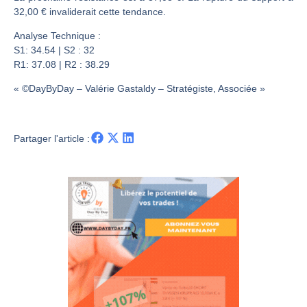
Les investisseurs y croient toujours | Point Stratégique Hebdomadaire – Éric Galiègue
32,00 € invaliderait cette tendance.
Une inertie haussière qui ralentit | Antoine Quesada – Chrono CAC
Analyse Technique :
Pourquoi le monde entier vacille en même temps cette semaine ? | par Louis-Antoine Michelet
S1: 34.54 | S2 : 32
WTI : Explosion mais réserves au plus bas | Denis Desclos – Market Movers
R1: 37.08 | R2 : 38.29
« ©DayByDay – Valérie Gastaldy – Stratégiste, Associée »
Partager l'article :