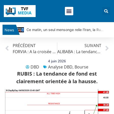
Ce matin, un seul mensonge relie l’Iran, la Russie et Trump | par Louis Antoine Michelet
News
Vente du Turbo Infini BEST CALL AIRBUS TY80V à 3,45 € (+118 %)
PRÉCÉDENT
SUIVANT
Ce que Trump, Téhéran et Pékin ne veulent pas que vous voyiez ensemble | par Louis-Antoine Michelet
FORVIA : A la croisée des chemins | Daniel Cohen de Lara – Market Movers
ALIBABA : La tendance de fond est clairement orientée à la baisse.
Vente du Turbo infini BEST PUT COINBASE WO83V à 0,51 € (+46 %)
Dichotomie profonde. Des marchés en hausse | Point Stratégique Hebdomadaire – Éric Galiègue
4 juin 2026
DBD
Analyse DBD
,
Bourse
Tout peut exploser ! | Antoine Quesada – Chrono CAC
RUBIS : La tendance de fond est
Gaza, Iran, Chine : la guerre mondiale vient de commencer | par Louis-Antoine Michelet
clairement orientée à la hausse.
Jean Marie Seronie :Loi agricole : vraie réforme ou simple réponse à la colère ?| Interview Éco
DAX40 : Poursuite de la croissance ? | Erick Sebban – Chrono DAX
CAPGEMINI : Un signal haussier avant les résultats ? | Daniel Cohen de Lara – Market Movers
REMY COINTREAU : Le rebond est-il enfin confirmé ? | Daniel Cohen de Lara – Market Movers
TELEPERFORMANCE : Faut-il acheter avant les résultats ? | Daniel Cohen de Lara – Market Movers