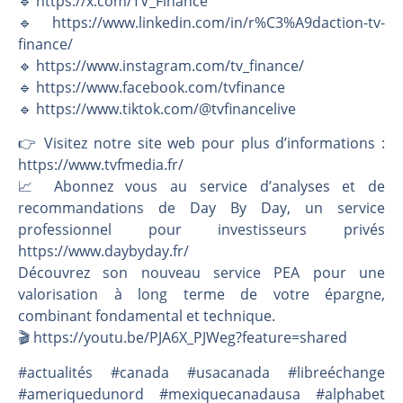
🔹 https://x.com/TV_Finance
🔹 https://www.linkedin.com/in/r%C3%A9daction-tv-
finance/
🔹 https://www.instagram.com/tv_finance/
🔹 https://www.facebook.com/tvfinance
🔹 https://www.tiktok.com/@tvfinancelive
👉️ Visitez notre site web pour plus d’informations :
https://www.tvfmedia.fr/
📈 Abonnez vous au service d’analyses et de
recommandations de Day By Day, un service
professionnel pour investisseurs privés
https://www.daybyday.fr/
Découvrez son nouveau service PEA pour une
valorisation à long terme de votre épargne,
combinant fondamental et technique.
🎬️ https://youtu.be/PJA6X_PJWeg?feature=shared
#actualités #canada #usacanada #libreéchange
#ameriquedunord #mexiquecanadausa #alphabet