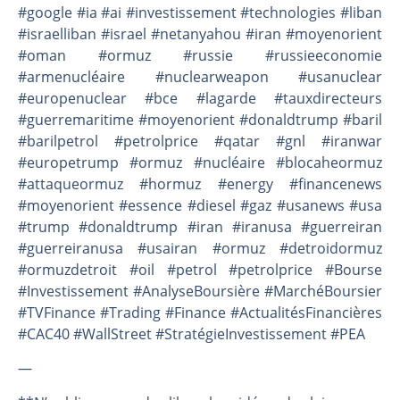
#google #ia #ai #investissement #technologies #liban
#israelliban #israel #netanyahou #iran #moyenorient
#oman #ormuz #russie #russieeconomie
#armenucléaire #nuclearweapon #usanuclear
#europenuclear #bce #lagarde #tauxdirecteurs
#guerremaritime #moyenorient #donaldtrump #baril
#barilpetrol #petrolprice #qatar #gnl #iranwar
#europetrump #ormuz #nucléaire #blocaheormuz
#attaqueormuz #hormuz #energy #financenews
#moyenorient #essence #diesel #gaz #usanews #usa
#trump #donaldtrump #iran #iranusa #guerreiran
#guerreiranusa #usairan #ormuz #detroidormuz
#ormuzdetroit #oil #petrol #petrolprice #Bourse
#Investissement #AnalyseBoursière #MarchéBoursier
#TVFinance #Trading #Finance #ActualitésFinancières
#CAC40 #WallStreet #StratégieInvestissement #PEA
—