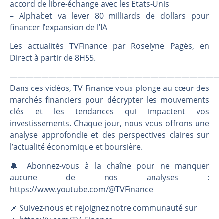
Les investisseurs y croient toujours | Point Stratégique Hebdomadaire – Éric Galiègue
accord de libre-échange avec les États-Unis
– Alphabet va lever 80 milliards de dollars pour
Une inertie haussière qui ralentit | Antoine Quesada – Chrono CAC
financer l’expansion de l’IA
Pourquoi le monde entier vacille en même temps cette semaine ? | par Louis-Antoine Michelet
WTI : Explosion mais réserves au plus bas | Denis Desclos – Market Movers
Les actualités TVFinance par Roselyne Pagès, en
Direct à partir de 8H55.
———————————————————————————
Dans ces vidéos, TV Finance vous plonge au cœur des
marchés financiers pour décrypter les mouvements
clés et les tendances qui impactent vos
investissements. Chaque jour, nous vous offrons une
analyse approfondie et des perspectives claires sur
l’actualité économique et boursière.
🔔 Abonnez-vous à la chaîne pour ne manquer
aucune de nos analyses :
https://www.youtube.com/@TVFinance
📌 Suivez-nous et rejoignez notre communauté sur