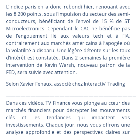
Pourquoi 6 guerres explosent en même temps cette semaine | par Louis-Antoine Michelet
L’indice parisien a donc rebondi hier, renouant avec
Les investisseurs y croient toujours | Point Stratégique Hebdomadaire – Éric Galiègue
les 8 200 points, sous l’impulsion du secteur des semi-
Une inertie haussière qui ralentit | Antoine Quesada – Chrono CAC
conducteurs, bénéficiant de l’envol de 15 % de ST
Pourquoi le monde entier vacille en même temps cette semaine ? | par Louis-Antoine Michelet
Microelectronics. Cependant le CAC ne bénéficie pas
de l’engouement lié aux valeurs tech et à l’IA,
contrairement aux marchés américains à l’apogée où
la volatilité a disparu. Une légère détente sur les taux
d’intérêt est constatée. Dans 2 semaines la première
intervention de Kevin Warsh, nouveau patron de la
FED, sera suivie avec attention.
Selon Xavier Fenaux, associé chez Interactiv’ Trading
———————————————————————————
Dans ces vidéos, TV Finance vous plonge au cœur des
marchés financiers pour décrypter les mouvements
clés et les tendances qui impactent vos
investissements. Chaque jour, nous vous offrons une
analyse approfondie et des perspectives claires sur