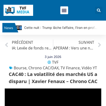
Cette nuit : Trump lâche l’affaire, l’Iran en profite pour tout exiger | Par Louis-Antoine Michelet
News
Ce matin, un seul mensonge relie l’Iran, la Russie et Trump | par Louis Antoine Michelet
PRÉCÉDENT
SUIVANT
Vente du Turbo Infini BEST CALL AIRBUS TY80V à 3,45 € (+118 %)
IA: Levée de fonds record pour Alphabet | par Roselyne Pagès
APERAM : Vers une nouvelle impulsion haussière ? | Daniel Cohen de Lara – Market Movers
Ce que Trump, Téhéran et Pékin ne veulent pas que vous voyiez ensemble | par Louis-Antoine Michelet
Vente du Turbo infini BEST PUT COINBASE WO83V à 0,51 € (+46 %)
3 juin 2026
TVF
Dichotomie profonde. Des marchés en hausse | Point Stratégique Hebdomadaire – Éric Galiègue
Bourse
,
Chrono CAC/DAX
,
TV Finance
,
Vidéo YT
Tout peut exploser ! | Antoine Quesada – Chrono CAC
CAC40 : La volatilité des marchés US a
Gaza, Iran, Chine : la guerre mondiale vient de commencer | par Louis-Antoine Michelet
disparu | Xavier Fenaux – Chrono CAC
Jean Marie Seronie :Loi agricole : vraie réforme ou simple réponse à la colère ?| Interview Éco
DAX40 : Poursuite de la croissance ? | Erick Sebban – Chrono DAX
CAPGEMINI : Un signal haussier avant les résultats ? | Daniel Cohen de Lara – Market Movers
REMY COINTREAU : Le rebond est-il enfin confirmé ? | Daniel Cohen de Lara – Market Movers