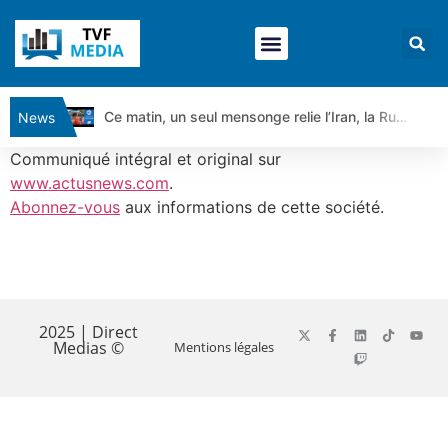
Ce matin, un seul mensonge relie l’Iran, la Russie et Trump | par Louis Antoine Michelet
News
Vente du Turbo Infini BEST CALL AIRBUS TY80V à 3,45 € (+118 %)
Communiqué intégral et original sur
Ce que Trump, Téhéran et Pékin ne veulent pas que vous voyiez ensemble | par Louis-Antoine Michelet
www.actusnews.com
.
Abonnez-vous
aux informations de cette société.
Vente du Turbo infini BEST PUT COINBASE WO83V à 0,51 € (+46 %)
Dichotomie profonde. Des marchés en hausse | Point Stratégique Hebdomadaire – Éric Galiègue
Tout peut exploser ! | Antoine Quesada – Chrono CAC
​
Gaza, Iran, Chine : la guerre mondiale vient de commencer | par Louis-Antoine Michelet
Jean Marie Seronie :Loi agricole : vraie réforme ou simple réponse à la colère ?| Interview Éco
2025 | Direct
Medias ©
Mentions légales
DAX40 : Poursuite de la croissance ? | Erick Sebban – Chrono DAX
CAPGEMINI : Un signal haussier avant les résultats ? | Daniel Cohen de Lara – Market Movers
REMY COINTREAU : Le rebond est-il enfin confirmé ? | Daniel Cohen de Lara – Market Movers
TELEPERFORMANCE : Faut-il acheter avant les résultats ? | Daniel Cohen de Lara – Market Movers