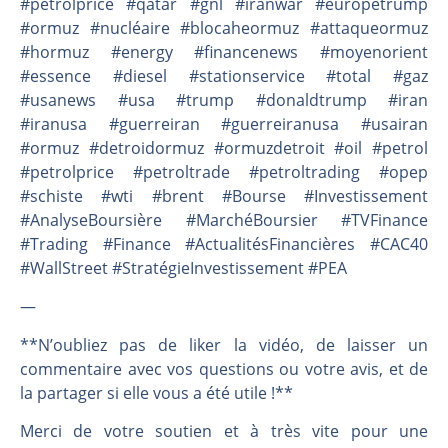
#petrolprice #qatar #gnl #iranwar #europetrump
#ormuz #nucléaire #blocaheormuz #attaqueormuz
#hormuz #energy #financenews #moyenorient
#essence #diesel #stationservice #total #gaz
#usanews #usa #trump #donaldtrump #iran
#iranusa #guerreiran #guerreiranusa #usairan
#ormuz #detroidormuz #ormuzdetroit #oil #petrol
#petrolprice #petroltrade #petroltrading #opep
#schiste #wti #brent #Bourse #Investissement
#AnalyseBoursière #MarchéBoursier #TVFinance
#Trading #Finance #ActualitésFinancières #CAC40
#WallStreet #StratégieInvestissement #PEA
—
**N’oubliez pas de liker la vidéo, de laisser un
commentaire avec vos questions ou votre avis, et de
la partager si elle vous a été utile !**
Merci de votre soutien et à très vite pour une