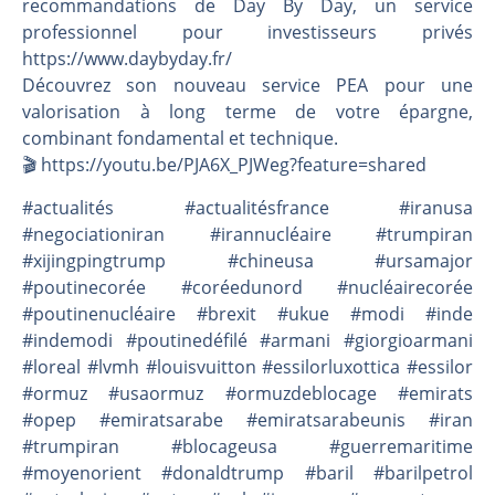
recommandations de Day By Day, un service
professionnel pour investisseurs privés
https://www.daybyday.fr/
Découvrez son nouveau service PEA pour une
valorisation à long terme de votre épargne,
combinant fondamental et technique.
🎬️ https://youtu.be/PJA6X_PJWeg?feature=shared
#actualités #actualitésfrance #iranusa
#negociationiran #irannucléaire #trumpiran
#xijingpingtrump #chineusa #ursamajor
#poutinecorée #coréedunord #nucléairecorée
#poutinenucléaire #brexit #ukue #modi #inde
#indemodi #poutinedéfilé #armani #giorgioarmani
#loreal #lvmh #louisvuitton #essilorluxottica #essilor
#ormuz #usaormuz #ormuzdeblocage #emirats
#opep #emiratsarabe #emiratsarabeunis #iran
#trumpiran #blocageusa #guerremaritime
#moyenorient #donaldtrump #baril #barilpetrol