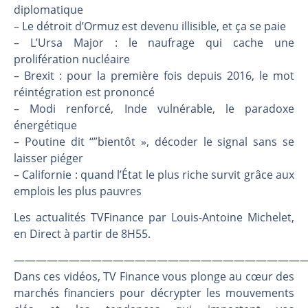
Une inertie haussière qui ralentit | Antoine Quesada – Chrono CAC
diplomatique
Pourquoi le monde entier vacille en même temps cette semaine ? | par Louis-Antoine Michelet
– Le détroit d’Ormuz est devenu illisible, et ça se paie
– L’Ursa Major : le naufrage qui cache une
WTI : Explosion mais réserves au plus bas | Denis Desclos – Market Movers
prolifération nucléaire
STMICROELECTRONICS : Correction probable | Denis Desclos – Market Movers
– Brexit : pour la première fois depuis 2016, le mot
réintégration est prononcé
– Modi renforcé, Inde vulnérable, le paradoxe
énergétique
– Poutine dit “”bientôt », décoder le signal sans se
laisser piéger
– Californie : quand l’État le plus riche survit grâce aux
emplois les plus pauvres
Les actualités TVFinance par Louis-Antoine Michelet,
en Direct à partir de 8H55.
———————————————————————————
Dans ces vidéos, TV Finance vous plonge au cœur des
marchés financiers pour décrypter les mouvements