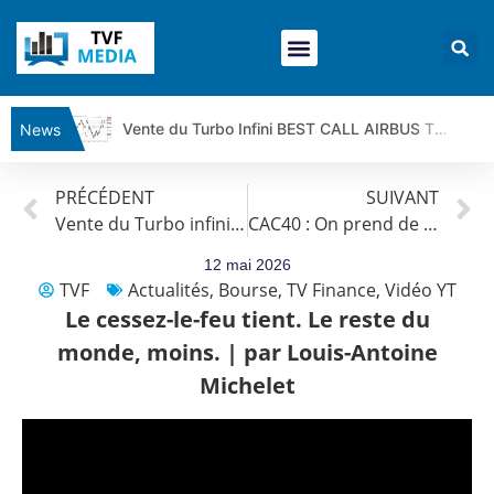
Vente du Turbo Infini BEST CALL AIRBUS TY80V à 3,45 € (+118 %)
News
Ce que Trump, Téhéran et Pékin ne veulent pas que vous voyiez ensemble | par Louis-Antoine Michelet
PRÉCÉDENT
SUIVANT
Vente du Turbo infini BEST PUT COINBASE WO83V à 0,51 € (+46 %)
Vente du Turbo infini CALL ORANGE CT70V à 3,46 € (+34 %)
CAC40 : On prend de la hauteur | Antoine Quesada – Chrono CAC
Dichotomie profonde. Des marchés en hausse | Point Stratégique Hebdomadaire – Éric Galiègue
Tout peut exploser ! | Antoine Quesada – Chrono CAC
12 mai 2026
TVF
Actualités
,
Bourse
,
TV Finance
,
Vidéo YT
Gaza, Iran, Chine : la guerre mondiale vient de commencer | par Louis-Antoine Michelet
Le cessez-le-feu tient. Le reste du
Jean Marie Seronie :Loi agricole : vraie réforme ou simple réponse à la colère ?| Interview Éco
monde, moins. | par Louis-Antoine
DAX40 : Poursuite de la croissance ? | Erick Sebban – Chrono DAX
Michelet
CAPGEMINI : Un signal haussier avant les résultats ? | Daniel Cohen de Lara – Market Movers
REMY COINTREAU : Le rebond est-il enfin confirmé ? | Daniel Cohen de Lara – Market Movers
TELEPERFORMANCE : Faut-il acheter avant les résultats ? | Daniel Cohen de Lara – Market Movers
CAC 40 : Vers un nouveau record ? Analyse avant la décision de la Fed | Denis Desclos – Chrono CAC