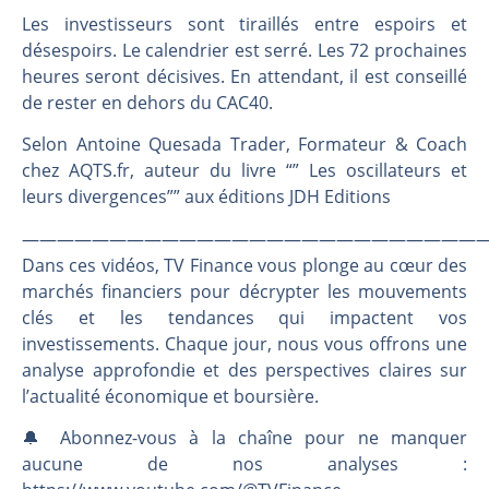
Une inertie haussière qui ralentit | Antoine Quesada – Chrono CAC
Les investisseurs sont tiraillés entre espoirs et
Pourquoi le monde entier vacille en même temps cette semaine ? | par Louis-Antoine Michelet
désespoirs. Le calendrier est serré. Les 72 prochaines
WTI : Explosion mais réserves au plus bas | Denis Desclos – Market Movers
heures seront décisives. En attendant, il est conseillé
STMICROELECTRONICS : Correction probable | Denis Desclos – Market Movers
de rester en dehors du CAC40.
Selon Antoine Quesada Trader, Formateur & Coach
chez AQTS.fr, auteur du livre “” Les oscillateurs et
leurs divergences”” aux éditions JDH Editions
———————————————————————————
Dans ces vidéos, TV Finance vous plonge au cœur des
marchés financiers pour décrypter les mouvements
clés et les tendances qui impactent vos
investissements. Chaque jour, nous vous offrons une
analyse approfondie et des perspectives claires sur
l’actualité économique et boursière.
🔔 Abonnez-vous à la chaîne pour ne manquer
aucune de nos analyses :