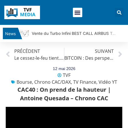
Vente du Turbo Infini BEST CALL AIRBUS TY80V à 3,45 € (+118 %)
News
Ce que Trump, Téhéran et Pékin ne veulent pas que vous voyiez ensemble | par Louis-Antoine Michelet
PRÉCÉDENT
SUIVANT
Vente du Turbo infini BEST PUT COINBASE WO83V à 0,51 € (+46 %)
Le cessez-le-feu tient. Le reste du monde, moins. | par Louis-Antoine Michelet
BITCOIN : Des perspectives encourageantes ? | Bernard Prats-Desclaux – Market Movers
Dichotomie profonde. Des marchés en hausse | Point Stratégique Hebdomadaire – Éric Galiègue
Tout peut exploser ! | Antoine Quesada – Chrono CAC
12 mai 2026
TVF
Gaza, Iran, Chine : la guerre mondiale vient de commencer | par Louis-Antoine Michelet
Bourse
,
Chrono CAC/DAX
,
TV Finance
,
Vidéo YT
Jean Marie Seronie :Loi agricole : vraie réforme ou simple réponse à la colère ?| Interview Éco
CAC40 : On prend de la hauteur |
DAX40 : Poursuite de la croissance ? | Erick Sebban – Chrono DAX
Antoine Quesada – Chrono CAC
CAPGEMINI : Un signal haussier avant les résultats ? | Daniel Cohen de Lara – Market Movers
REMY COINTREAU : Le rebond est-il enfin confirmé ? | Daniel Cohen de Lara – Market Movers
TELEPERFORMANCE : Faut-il acheter avant les résultats ? | Daniel Cohen de Lara – Market Movers
CAC 40 : Vers un nouveau record ? Analyse avant la décision de la Fed | Denis Desclos – Chrono CAC