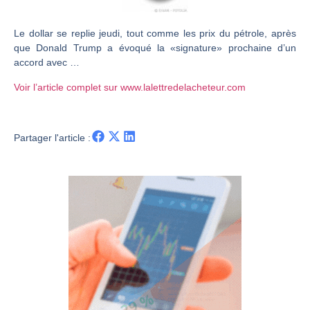
CAC 40 : Vers un nouveau record ? Analyse avant la décision de la Fed | Denis Desclos – Chrono CAC
Le dollar se replie jeudi, tout comme les prix du pétrole, après
Christian Parisot : Les marchés à l’épreuve des signaux | Interview Économique
que Donald Trump a évoqué la «signature» prochaine d’un
Bernard Prats-Desclaux : Penser les marchés à l’ère des ruptures | Interview Littéraire
accord avec …
S&P500 : Des records, mais toujours de la vigueur | Ludovick Bertola – Les Echos de Wall Street
Voir l’article complet sur www.lalettredelacheteur.com
NASDAQ : La tendance haussière reste intacte | Ludovick Bertola – Les Echos de Wall Street
FERRARI : Un parcours toujours sans faute | Bernard Prats-Desclaux – Market Movers
Partager l'article :
SAP : Les acheteurs gardent la main | Bernard Prats-Desclaux – Market Movers
LVMH : Un rebond à confirmer | Bernard Prats-Desclaux – Market Movers
Le monde a changé de règles cette nuit. Personne ne vous l’a encore dit | Louis-Antoine Michelet
GBP/USD : Un premier ministre déjà sur le scelette | Philippe Lhermie – Flash Forex
EUR/USD : Une réunion à priori sans saveur | Philippe Lhermie – Flash Forex
Les événements de cette semaine à venir | Philippe Lhermie – Flash Forex
La France, maillon faible de l’Europe ! | Jean-Louis Cussac – Chrono CAC
Pourquoi 6 guerres explosent en même temps cette semaine | par Louis-Antoine Michelet