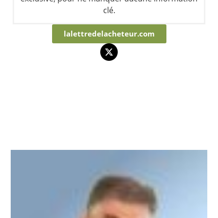
clé.
lalettredelacheteur.com