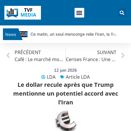
Ce matin, un seul mensonge relie l’Iran, la Russie et Trump | par Louis Antoine Michelet
News
Vente du Turbo Infini BEST CALL AIRBUS TY80V à 3,45 € (+118 %)
PRÉCÉDENT
SUIVANT
Ce que Trump, Téhéran et Pékin ne veulent pas que vous voyiez ensemble | par Louis-Antoine Michelet
Café : Le marché mondial est entré dans une période de transition décisive
Cerises France : Une production prévue en légère baisse en 2026
Vente du Turbo infini BEST PUT COINBASE WO83V à 0,51 € (+46 %)
Dichotomie profonde. Des marchés en hausse | Point Stratégique Hebdomadaire – Éric Galiègue
12 juin 2026
LDA
Article LDA
Tout peut exploser ! | Antoine Quesada – Chrono CAC
Le dollar recule après que Trump
Gaza, Iran, Chine : la guerre mondiale vient de commencer | par Louis-Antoine Michelet
mentionne un potentiel accord avec
Jean Marie Seronie :Loi agricole : vraie réforme ou simple réponse à la colère ?| Interview Éco
l’Iran
DAX40 : Poursuite de la croissance ? | Erick Sebban – Chrono DAX
CAPGEMINI : Un signal haussier avant les résultats ? | Daniel Cohen de Lara – Market Movers
REMY COINTREAU : Le rebond est-il enfin confirmé ? | Daniel Cohen de Lara – Market Movers
TELEPERFORMANCE : Faut-il acheter avant les résultats ? | Daniel Cohen de Lara – Market Movers