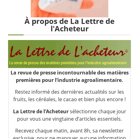
Les investisseurs y croient toujours | Point Stratégique Hebdomadaire – Éric Galiègue
Une inertie haussière qui ralentit | Antoine Quesada – Chrono CAC
À propos de La Lettre de
Pourquoi le monde entier vacille en même temps cette semaine ? | par Louis-Antoine Michelet
l'Acheteur
WTI : Explosion mais réserves au plus bas | Denis Desclos – Market Movers
La revue de presse incontournable des matières
premières pour l’industrie agroalimentaire.
Restez informé des dernières actualités sur les
fruits, les céréales, le cacao et bien plus encore !
La Lettre de l’Acheteur
sélectionne chaque jour
pour vous une vingtaine d’articles essentiels.
Recevez chaque matin, avant 8h, sa newsletter
exclusive, pour ne manquer aucune information