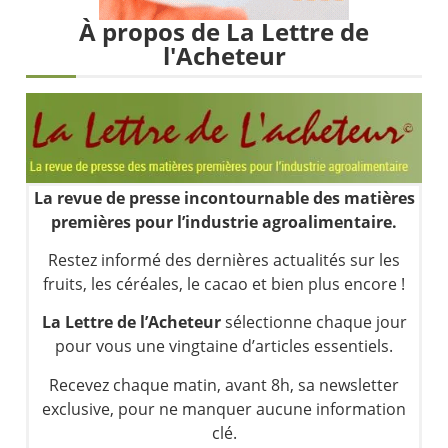
Une inertie haussière qui ralentit | Antoine Quesada – Chrono CAC
À propos de La Lettre de
Pourquoi le monde entier vacille en même temps cette semaine ? | par Louis-Antoine Michelet
l'Acheteur
WTI : Explosion mais réserves au plus bas | Denis Desclos – Market Movers
STMICROELECTRONICS : Correction probable | Denis Desclos – Market Movers
La revue de presse incontournable des matières
premières pour l’industrie agroalimentaire.
Restez informé des dernières actualités sur les
fruits, les céréales, le cacao et bien plus encore !
La Lettre de l’Acheteur
sélectionne chaque jour
pour vous une vingtaine d’articles essentiels.
Recevez chaque matin, avant 8h, sa newsletter
exclusive, pour ne manquer aucune information
clé.