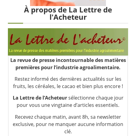
Les investisseurs y croient toujours | Point Stratégique Hebdomadaire – Éric Galiègue
À propos de La Lettre de
Une inertie haussière qui ralentit | Antoine Quesada – Chrono CAC
l'Acheteur
Pourquoi le monde entier vacille en même temps cette semaine ? | par Louis-Antoine Michelet
WTI : Explosion mais réserves au plus bas | Denis Desclos – Market Movers
La revue de presse incontournable des matières
premières pour l’industrie agroalimentaire.
Restez informé des dernières actualités sur les
fruits, les céréales, le cacao et bien plus encore !
La Lettre de l’Acheteur
sélectionne chaque jour
pour vous une vingtaine d’articles essentiels.
Recevez chaque matin, avant 8h, sa newsletter
exclusive, pour ne manquer aucune information
clé.