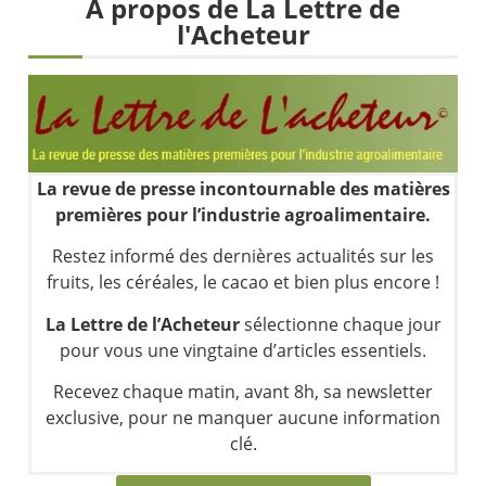
À propos de La Lettre de
Une inertie haussière qui ralentit | Antoine Quesada – Chrono CAC
l'Acheteur
Pourquoi le monde entier vacille en même temps cette semaine ? | par Louis-Antoine Michelet
WTI : Explosion mais réserves au plus bas | Denis Desclos – Market Movers
STMICROELECTRONICS : Correction probable | Denis Desclos – Market Movers
La revue de presse incontournable des matières
premières pour l’industrie agroalimentaire.
Restez informé des dernières actualités sur les
fruits, les céréales, le cacao et bien plus encore !
La Lettre de l’Acheteur
sélectionne chaque jour
pour vous une vingtaine d’articles essentiels.
Recevez chaque matin, avant 8h, sa newsletter
exclusive, pour ne manquer aucune information
clé.