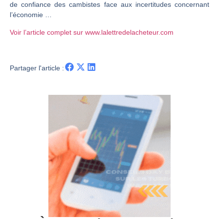
de confiance des cambistes face aux incertitudes concernant
Christian Parisot : Les marchés à l’épreuve des signaux | Interview Économique
l’économie …
Bernard Prats-Desclaux : Penser les marchés à l’ère des ruptures | Interview Littéraire
Voir l’article complet sur www.lalettredelacheteur.com
S&P500 : Des records, mais toujours de la vigueur | Ludovick Bertola – Les Echos de Wall Street
NASDAQ : La tendance haussière reste intacte | Ludovick Bertola – Les Echos de Wall Street
Partager l'article :
FERRARI : Un parcours toujours sans faute | Bernard Prats-Desclaux – Market Movers
SAP : Les acheteurs gardent la main | Bernard Prats-Desclaux – Market Movers
LVMH : Un rebond à confirmer | Bernard Prats-Desclaux – Market Movers
Le monde a changé de règles cette nuit. Personne ne vous l’a encore dit | Louis-Antoine Michelet
GBP/USD : Un premier ministre déjà sur le scelette | Philippe Lhermie – Flash Forex
EUR/USD : Une réunion à priori sans saveur | Philippe Lhermie – Flash Forex
Les événements de cette semaine à venir | Philippe Lhermie – Flash Forex
La France, maillon faible de l’Europe ! | Jean-Louis Cussac – Chrono CAC
Pourquoi 6 guerres explosent en même temps cette semaine | par Louis-Antoine Michelet
Les investisseurs y croient toujours | Point Stratégique Hebdomadaire – Éric Galiègue