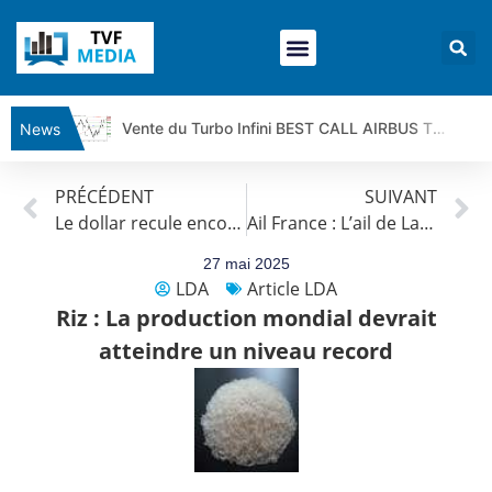
Vente du Turbo Infini BEST CALL AIRBUS TY80V à 3,45 € (+118 %)
News
Ce que Trump, Téhéran et Pékin ne veulent pas que vous voyiez ensemble | par Louis-Antoine Michelet
PRÉCÉDENT
SUIVANT
Vente du Turbo infini BEST PUT COINBASE WO83V à 0,51 € (+46 %)
Le dollar recule encore, la livre progresse
Ail France : L’ail de Lautrec ravagéé par les intempérries
Dichotomie profonde. Des marchés en hausse | Point Stratégique Hebdomadaire – Éric Galiègue
Tout peut exploser ! | Antoine Quesada – Chrono CAC
27 mai 2025
LDA
Article LDA
Gaza, Iran, Chine : la guerre mondiale vient de commencer | par Louis-Antoine Michelet
Riz : La production mondial devrait
Jean Marie Seronie :Loi agricole : vraie réforme ou simple réponse à la colère ?| Interview Éco
atteindre un niveau record
DAX40 : Poursuite de la croissance ? | Erick Sebban – Chrono DAX
CAPGEMINI : Un signal haussier avant les résultats ? | Daniel Cohen de Lara – Market Movers
REMY COINTREAU : Le rebond est-il enfin confirmé ? | Daniel Cohen de Lara – Market Movers
TELEPERFORMANCE : Faut-il acheter avant les résultats ? | Daniel Cohen de Lara – Market Movers
CAC 40 : Vers un nouveau record ? Analyse avant la décision de la Fed | Denis Desclos – Chrono CAC