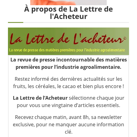
Une inertie haussière qui ralentit | Antoine Quesada – Chrono CAC
À propos de La Lettre de
Pourquoi le monde entier vacille en même temps cette semaine ? | par Louis-Antoine Michelet
l'Acheteur
WTI : Explosion mais réserves au plus bas | Denis Desclos – Market Movers
STMICROELECTRONICS : Correction probable | Denis Desclos – Market Movers
La revue de presse incontournable des matières
premières pour l’industrie agroalimentaire.
Restez informé des dernières actualités sur les
fruits, les céréales, le cacao et bien plus encore !
La Lettre de l’Acheteur
sélectionne chaque jour
pour vous une vingtaine d’articles essentiels.
Recevez chaque matin, avant 8h, sa newsletter
exclusive, pour ne manquer aucune information
clé.