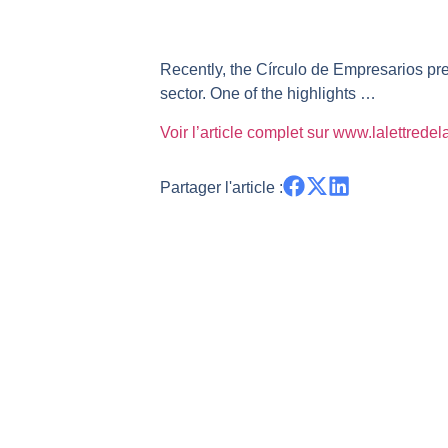
REMY COINTREAU : Le rebond est-i
TELEPERFORMANCE : Faut-il achete
Recently, the Círculo de Empresarios pre
CAC 40 : Vers un nouveau record ?
sector. One of the highlights …
Christian Parisot : Les marchés à 
Voir l’article complet sur www.lalettrede
Bernard Prats-Desclaux : Penser le
S&P500 : Des records, mais toujour
Partager l'article :
NASDAQ : La tendance haussière re
FERRARI : Un parcours toujours s
SAP : Les acheteurs gardent la m
LVMH : Un rebond à confirmer | B
Le monde a changé de règles cette 
GBP/USD : Un premier ministre déjà
EUR/USD : Une réunion à priori san
Les événements de cette semaine à
La France, maillon faible de l’Eur