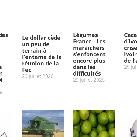
des
Légumes
Caca
Le dollar cède
France : Les
d’Ivo
un peu de
maraïchers
cris
terrain à
s’enfoncent
ivoi
l’entame de la
encore plus
de l
réunion de la
a
dans les
29 jui
Fed
n
difficultés
29 juillet 2026
4
29 juillet 2026
26