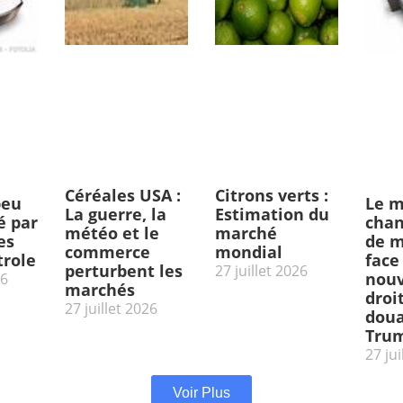
Céréales USA :
Citrons verts :
peu
Le m
La guerre, la
Estimation du
 par
chan
météo et le
marché
es
de m
commerce
mondial
trole
face
perturbent les
27 juillet 2026
nou
26
marchés
droi
27 juillet 2026
doua
Tru
27 jui
Voir Plus