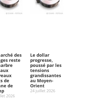
arché des
Le dollar
ges reste
progresse,
arbre
poussé par les
 aux
tensions
veaux
grandissantes
ts de
au Moyen-
ne de
Orient
mp
24 juillet 2026
llet 2026