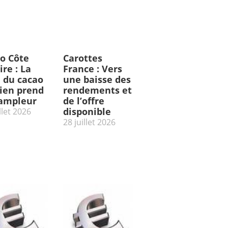
o Côte
Carottes
ire : La
France : Vers
e du cacao
une baisse des
rien prend
rendements et
’ampleur
de l’offre
disponible
llet 2026
28 juillet 2026