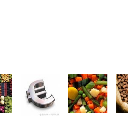
même temps cette semaine | par Louis-Antoine Michelet
rs | Point Stratégique Hebdomadaire – Éric Galiègue
 | Antoine Quesada – Chrono CAC
en même temps cette semaine ? | par Louis-Antoine Michelet
plus bas | Denis Desclos – Market Movers