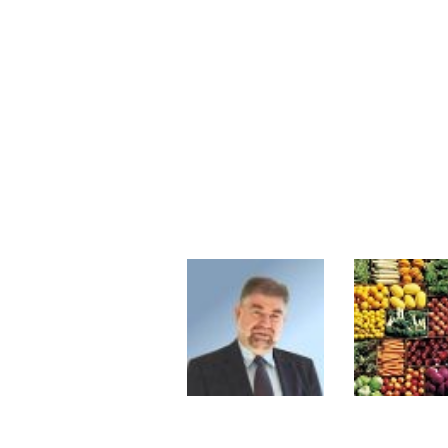
Pourquoi 6 guerres explosent en 
Les investisseurs y croient toujou
Une inertie haussière qui ralentit
Pourquoi le monde entier vacille 
WTI : Explosion mais réserves au 