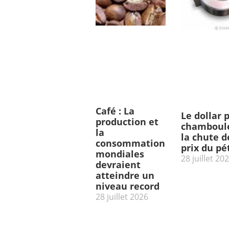
Café : La
Le dollar 
production et
chamboulé
la
la chute d
consommation
prix du pé
mondiales
28 juillet 20
devraient
atteindre un
niveau record
28 juillet 2026