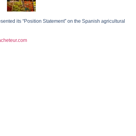
l enfin confirmé ? | Daniel Cohen de Lara – Market Movers
r avant les résultats ? | Daniel Cohen de Lara – Market Movers
sented its “Position Statement” on the Spanish agricultural
 Analyse avant la décision de la Fed | Denis Desclos – Chrono CAC
l’épreuve des signaux | Interview Économique
lacheteur.com
s marchés à l’ère des ruptures | Interview Littéraire
s de la vigueur | Ludovick Bertola – Les Echos de Wall Street
ste intacte | Ludovick Bertola – Les Echos de Wall Street
ans faute | Bernard Prats-Desclaux – Market Movers
ain | Bernard Prats-Desclaux – Market Movers
ernard Prats-Desclaux – Market Movers
nuit. Personne ne vous l’a encore dit | Louis-Antoine Michelet
 sur le scelette | Philippe Lhermie – Flash Forex
s saveur | Philippe Lhermie – Flash Forex
 venir | Philippe Lhermie – Flash Forex
ope ! | Jean-Louis Cussac – Chrono CAC