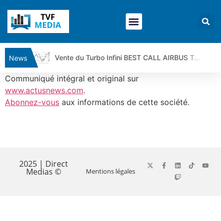
Vente du Turbo Infini BEST CALL AIRBUS TY80V à 3,45 € (+118 %)
News
Ce que Trump, Téhéran et Pékin ne veulent pas que vous voyiez ensemble | par Louis-Antoine Michelet
Communiqué intégral et original sur
Vente du Turbo infini BEST PUT COINBASE WO83V à 0,51 € (+46 %)
www.actusnews.com
.
Abonnez-vous
aux informations de cette société.
Dichotomie profonde. Des marchés en hausse | Point Stratégique Hebdomadaire – Éric Galiègue
Tout peut exploser ! | Antoine Quesada – Chrono CAC
Gaza, Iran, Chine : la guerre mondiale vient de commencer | par Louis-Antoine Michelet
​
Jean Marie Seronie :Loi agricole : vraie réforme ou simple réponse à la colère ?| Interview Éco
DAX40 : Poursuite de la croissance ? | Erick Sebban – Chrono DAX
2025 | Direct
Medias ©
Mentions légales
CAPGEMINI : Un signal haussier avant les résultats ? | Daniel Cohen de Lara – Market Movers
REMY COINTREAU : Le rebond est-il enfin confirmé ? | Daniel Cohen de Lara – Market Movers
TELEPERFORMANCE : Faut-il acheter avant les résultats ? | Daniel Cohen de Lara – Market Movers
CAC 40 : Vers un nouveau record ? Analyse avant la décision de la Fed | Denis Desclos – Chrono CAC