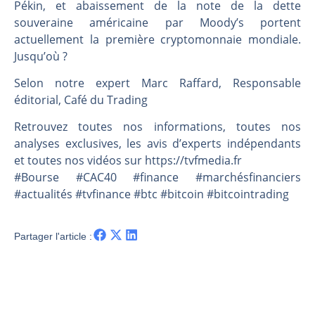
Une inertie haussière qui ralentit | Antoine Quesada – Chrono CAC
Pékin, et abaissement de la note de la dette
souveraine américaine par Moody’s portent
Pourquoi le monde entier vacille en même temps cette semaine ? | par Louis-Antoine Michelet
actuellement la première cryptomonnaie mondiale.
WTI : Explosion mais réserves au plus bas | Denis Desclos – Market Movers
Jusqu’où ?
STMICROELECTRONICS : Correction probable | Denis Desclos – Market Movers
Selon notre expert Marc Raffard, Responsable
éditorial, Café du Trading
Retrouvez toutes nos informations, toutes nos
analyses exclusives, les avis d’experts indépendants
et toutes nos vidéos sur https://tvfmedia.fr
#Bourse #CAC40 #finance #marchésfinanciers
#actualités #tvfinance #btc #bitcoin #bitcointrading
Partager l'article :