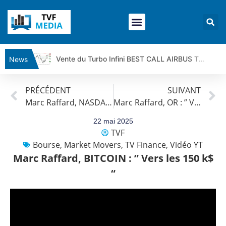
Vente du Turbo Infini BEST CALL AIRBUS TY80V à 3,45 € (+118 %)
News
Ce que Trump, Téhéran et Pékin ne veulent pas que vous voyiez ensemble | par Louis-Antoine Michelet
PRÉCÉDENT
SUIVANT
Vente du Turbo infini BEST PUT COINBASE WO83V à 0,51 € (+46 %)
Marc Raffard, NASDAQ : ” Être patient “
Marc Raffard, OR : ” Vers un repli massif ? “
Dichotomie profonde. Des marchés en hausse | Point Stratégique Hebdomadaire – Éric Galiègue
Tout peut exploser ! | Antoine Quesada – Chrono CAC
22 mai 2025
TVF
Gaza, Iran, Chine : la guerre mondiale vient de commencer | par Louis-Antoine Michelet
Bourse
,
Market Movers
,
TV Finance
,
Vidéo YT
Jean Marie Seronie :Loi agricole : vraie réforme ou simple réponse à la colère ?| Interview Éco
Marc Raffard, BITCOIN : ” Vers les 150 k$
DAX40 : Poursuite de la croissance ? | Erick Sebban – Chrono DAX
“
CAPGEMINI : Un signal haussier avant les résultats ? | Daniel Cohen de Lara – Market Movers
REMY COINTREAU : Le rebond est-il enfin confirmé ? | Daniel Cohen de Lara – Market Movers
TELEPERFORMANCE : Faut-il acheter avant les résultats ? | Daniel Cohen de Lara – Market Movers
CAC 40 : Vers un nouveau record ? Analyse avant la décision de la Fed | Denis Desclos – Chrono CAC