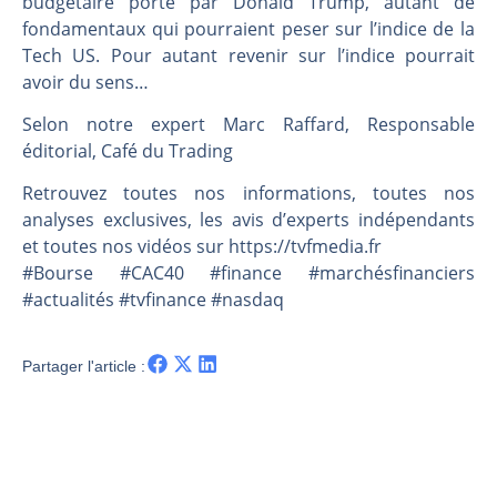
budgétaire porté par Donald Trump, autant de
Une inertie haussière qui ralentit | Antoine Quesada – Chrono CAC
fondamentaux qui pourraient peser sur l’indice de la
Pourquoi le monde entier vacille en même temps cette semaine ? | par Louis-Antoine Michelet
Tech US. Pour autant revenir sur l’indice pourrait
WTI : Explosion mais réserves au plus bas | Denis Desclos – Market Movers
avoir du sens…
STMICROELECTRONICS : Correction probable | Denis Desclos – Market Movers
Selon notre expert Marc Raffard, Responsable
éditorial, Café du Trading
Retrouvez toutes nos informations, toutes nos
analyses exclusives, les avis d’experts indépendants
et toutes nos vidéos sur https://tvfmedia.fr
#Bourse #CAC40 #finance #marchésfinanciers
#actualités #tvfinance #nasdaq
Partager l'article :