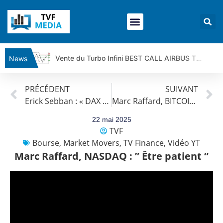
Vente du Turbo Infini BEST CALL AIRBUS TY80V à 3,45 € (+118 %)
News
Ce que Trump, Téhéran et Pékin ne veulent pas que vous voyiez ensemble | par Louis-Antoine Michelet
PRÉCÉDENT
SUIVANT
Vente du Turbo infini BEST PUT COINBASE WO83V à 0,51 € (+46 %)
Erick Sebban : « DAX 40 : Prudence malgré les plus hauts »
Marc Raffard, BITCOIN : ” Vers les 150 k$ “
Dichotomie profonde. Des marchés en hausse | Point Stratégique Hebdomadaire – Éric Galiègue
Tout peut exploser ! | Antoine Quesada – Chrono CAC
22 mai 2025
TVF
Gaza, Iran, Chine : la guerre mondiale vient de commencer | par Louis-Antoine Michelet
Bourse
,
Market Movers
,
TV Finance
,
Vidéo YT
Jean Marie Seronie :Loi agricole : vraie réforme ou simple réponse à la colère ?| Interview Éco
Marc Raffard, NASDAQ : ” Être patient “
DAX40 : Poursuite de la croissance ? | Erick Sebban – Chrono DAX
CAPGEMINI : Un signal haussier avant les résultats ? | Daniel Cohen de Lara – Market Movers
REMY COINTREAU : Le rebond est-il enfin confirmé ? | Daniel Cohen de Lara – Market Movers
TELEPERFORMANCE : Faut-il acheter avant les résultats ? | Daniel Cohen de Lara – Market Movers
CAC 40 : Vers un nouveau record ? Analyse avant la décision de la Fed | Denis Desclos – Chrono CAC