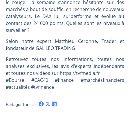
Les investisseurs y croient toujours | Point Stratégique Hebdomadaire – Éric Galiègue
le rouge. La semaine s’annonce hésitante sur des
marchés à bout de souffle, en recherche de nouveaux
Une inertie haussière qui ralentit | Antoine Quesada – Chrono CAC
catalyseurs. Le DAX lui, surperforme et évolue au
Pourquoi le monde entier vacille en même temps cette semaine ? | par Louis-Antoine Michelet
contact des 24 000 points. Quelles sont les niveaux à
WTI : Explosion mais réserves au plus bas | Denis Desclos – Market Movers
surveiller ?
Selon notre expert Matthieu Ceronne, Trader et
fondateur de GALILEO TRADING
Retrouvez toutes nos informations, toutes nos
analyses exclusives, les avis d’experts indépendants
et toutes nos vidéos sur https://tvfmedia.fr
#Bourse #CAC40 #finance #marchésfinanciers
#actualités #tvfinance
Partager l'article :