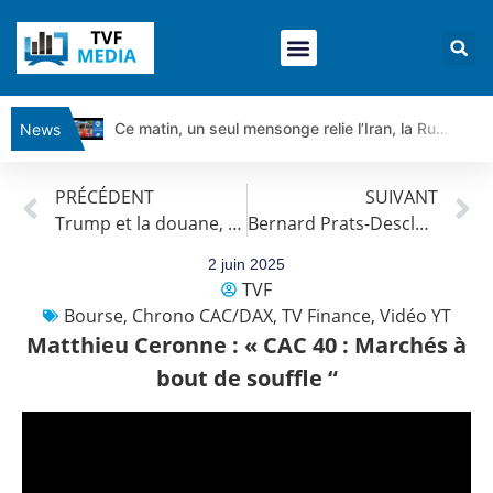
Ce matin, un seul mensonge relie l’Iran, la Russie et Trump | par Louis Antoine Michelet
News
Vente du Turbo Infini BEST CALL AIRBUS TY80V à 3,45 € (+118 %)
PRÉCÉDENT
SUIVANT
Ce que Trump, Téhéran et Pékin ne veulent pas que vous voyiez ensemble | par Louis-Antoine Michelet
Trump et la douane, l’OPEP+, S&P maintient la note : Actualités par Roseline Pagès
Bernard Prats-Desclaux, Snowflake : ” Large trading range “
Vente du Turbo infini BEST PUT COINBASE WO83V à 0,51 € (+46 %)
Dichotomie profonde. Des marchés en hausse | Point Stratégique Hebdomadaire – Éric Galiègue
2 juin 2025
TVF
Tout peut exploser ! | Antoine Quesada – Chrono CAC
Bourse
,
Chrono CAC/DAX
,
TV Finance
,
Vidéo YT
Gaza, Iran, Chine : la guerre mondiale vient de commencer | par Louis-Antoine Michelet
Matthieu Ceronne : « CAC 40 : Marchés à
Jean Marie Seronie :Loi agricole : vraie réforme ou simple réponse à la colère ?| Interview Éco
bout de souffle “
DAX40 : Poursuite de la croissance ? | Erick Sebban – Chrono DAX
CAPGEMINI : Un signal haussier avant les résultats ? | Daniel Cohen de Lara – Market Movers
REMY COINTREAU : Le rebond est-il enfin confirmé ? | Daniel Cohen de Lara – Market Movers
TELEPERFORMANCE : Faut-il acheter avant les résultats ? | Daniel Cohen de Lara – Market Movers