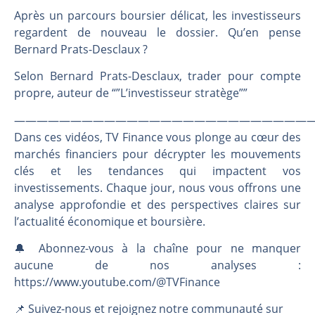
Une inertie haussière qui ralentit | Antoine Quesada – Chrono CAC
Après un parcours boursier délicat, les investisseurs
Pourquoi le monde entier vacille en même temps cette semaine ? | par Louis-Antoine Michelet
regardent de nouveau le dossier. Qu’en pense
WTI : Explosion mais réserves au plus bas | Denis Desclos – Market Movers
Bernard Prats-Desclaux ?
STMICROELECTRONICS : Correction probable | Denis Desclos – Market Movers
Selon Bernard Prats-Desclaux, trader pour compte
propre, auteur de “”L’investisseur stratège””
———————————————————————————
Dans ces vidéos, TV Finance vous plonge au cœur des
marchés financiers pour décrypter les mouvements
clés et les tendances qui impactent vos
investissements. Chaque jour, nous vous offrons une
analyse approfondie et des perspectives claires sur
l’actualité économique et boursière.
🔔 Abonnez-vous à la chaîne pour ne manquer
aucune de nos analyses :
https://www.youtube.com/@TVFinance
📌 Suivez-nous et rejoignez notre communauté sur