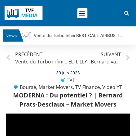
Vente du Turbo Infini BEST CALL AIRBUS TY80V à 3,45 € (+118 %)
News
Ce que Trump, Téhéran et Pékin ne veulent pas que vous voyiez ensemble | par Louis-Antoine Michelet
PRÉCÉDENT
SUIVANT
Vente du Turbo infini BEST PUT COINBASE WO83V à 0,51 € (+46 %)
Vente du Turbo infini BEST PUT RENAULT BI99V à0,70€ (+30%)
ELI LILLY : Bernard va trancher ! | Bernard Prats-Desclaux – Market Movers
Dichotomie profonde. Des marchés en hausse | Point Stratégique Hebdomadaire – Éric Galiègue
Tout peut exploser ! | Antoine Quesada – Chrono CAC
30 juin 2026
TVF
Gaza, Iran, Chine : la guerre mondiale vient de commencer | par Louis-Antoine Michelet
Bourse
,
Market Movers
,
TV Finance
,
Vidéo YT
Jean Marie Seronie :Loi agricole : vraie réforme ou simple réponse à la colère ?| Interview Éco
MODERNA : Du potentiel ? | Bernard
DAX40 : Poursuite de la croissance ? | Erick Sebban – Chrono DAX
Prats-Desclaux – Market Movers
CAPGEMINI : Un signal haussier avant les résultats ? | Daniel Cohen de Lara – Market Movers
REMY COINTREAU : Le rebond est-il enfin confirmé ? | Daniel Cohen de Lara – Market Movers
TELEPERFORMANCE : Faut-il acheter avant les résultats ? | Daniel Cohen de Lara – Market Movers
CAC 40 : Vers un nouveau record ? Analyse avant la décision de la Fed | Denis Desclos – Chrono CAC