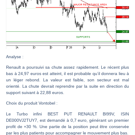
CAC 40 : Vers un nouveau record ? Analyse avant la décision de la Fed | Denis Desclos – Chrono CAC
Christian Parisot : Les marchés à l’épreuve des signaux | Interview Économique
Bernard Prats-Desclaux : Penser les marchés à l’ère des ruptures | Interview Littéraire
S&P500 : Des records, mais toujours de la vigueur | Ludovick Bertola – Les Echos de Wall Street
NASDAQ : La tendance haussière reste intacte | Ludovick Bertola – Les Echos de Wall Street
FERRARI : Un parcours toujours sans faute | Bernard Prats-Desclaux – Market Movers
Analyse
:
SAP : Les acheteurs gardent la main | Bernard Prats-Desclaux – Market Movers
Renault a poursuivi sa chute assez rapidement. Le récent plus
LVMH : Un rebond à confirmer | Bernard Prats-Desclaux – Market Movers
bas à 24,97 euros est atteint, il est probable qu’il donnera lieu à
un léger rebond. La valeur est faible, son secteur est mal
Le monde a changé de règles cette nuit. Personne ne vous l’a encore dit | Louis-Antoine Michelet
orienté. La chute devrait reprendre par la suite en direction du
GBP/USD : Un premier ministre déjà sur le scelette | Philippe Lhermie – Flash Forex
support suivant à 22,88 euros.
EUR/USD : Une réunion à priori sans saveur | Philippe Lhermie – Flash Forex
Choix du produit Vontobel :
Les événements de cette semaine à venir | Philippe Lhermie – Flash Forex
Le Turbo infini BEST PUT RENAULT BI99V, ISIN
La France, maillon faible de l’Europe ! | Jean-Louis Cussac – Chrono CAC
DE000VJ2TUY7, est demandé à 0,7 euro, générant un premier
Pourquoi 6 guerres explosent en même temps cette semaine | par Louis-Antoine Michelet
profit de +30 %. Une partie de la position peut être conservée
par les plus patients pour accompagner le mouvement plus bas.