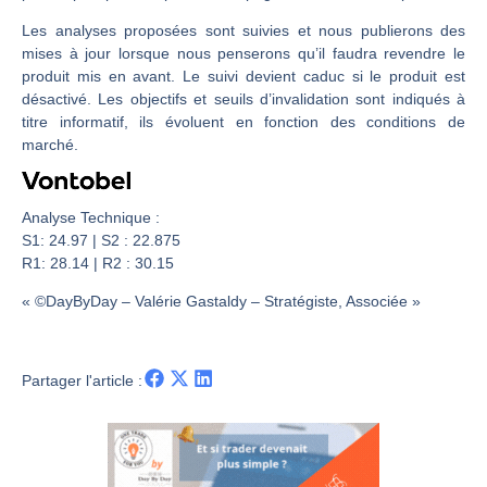
Les investisseurs y croient toujours | Point Stratégique Hebdomadaire – Éric Galiègue
Les analyses proposées sont suivies et nous publierons des
Une inertie haussière qui ralentit | Antoine Quesada – Chrono CAC
mises à jour lorsque nous penserons qu’il faudra revendre le
Pourquoi le monde entier vacille en même temps cette semaine ? | par Louis-Antoine Michelet
produit mis en avant. Le suivi devient caduc si le produit est
WTI : Explosion mais réserves au plus bas | Denis Desclos – Market Movers
désactivé. Les objectifs et seuils d’invalidation sont indiqués à
titre informatif, ils évoluent en fonction des conditions de
marché.
Analyse Technique :
S1: 24.97 | S2 : 22.875
R1: 28.14 | R2 : 30.15
« ©DayByDay – Valérie Gastaldy – Stratégiste, Associée »
Partager l'article :