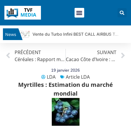
Vente du Turbo Infini BEST CALL AIRBUS TY80V à 3,45 € (+118 %)
News
Ce que Trump, Téhéran et Pékin ne veulent pas que vous voyiez ensemble | par Louis-Antoine Michelet
PRÉCÉDENT
SUIVANT
Vente du Turbo infini BEST PUT COINBASE WO83V à 0,51 € (+46 %)
Céréales : Rapport mensuel Janvier 2026 de l’International Grains Council
Cacao Côte d’Ivoire : La Côte d’Ivoire traverse une crise sans précédent
Dichotomie profonde. Des marchés en hausse | Point Stratégique Hebdomadaire – Éric Galiègue
Tout peut exploser ! | Antoine Quesada – Chrono CAC
19 janvier 2026
LDA
Article LDA
Gaza, Iran, Chine : la guerre mondiale vient de commencer | par Louis-Antoine Michelet
Myrtilles : Estimation du marché
Jean Marie Seronie :Loi agricole : vraie réforme ou simple réponse à la colère ?| Interview Éco
mondial
DAX40 : Poursuite de la croissance ? | Erick Sebban – Chrono DAX
CAPGEMINI : Un signal haussier avant les résultats ? | Daniel Cohen de Lara – Market Movers
REMY COINTREAU : Le rebond est-il enfin confirmé ? | Daniel Cohen de Lara – Market Movers
TELEPERFORMANCE : Faut-il acheter avant les résultats ? | Daniel Cohen de Lara – Market Movers
CAC 40 : Vers un nouveau record ? Analyse avant la décision de la Fed | Denis Desclos – Chrono CAC