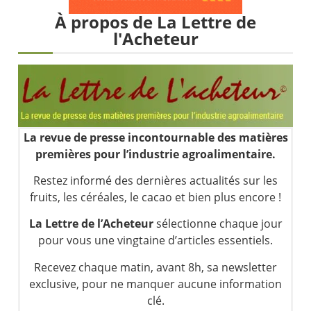
Une inertie haussière qui ralentit | Antoine Quesada – Chrono CAC
À propos de La Lettre de
Pourquoi le monde entier vacille en même temps cette semaine ? | par Louis-Antoine Michelet
l'Acheteur
WTI : Explosion mais réserves au plus bas | Denis Desclos – Market Movers
STMICROELECTRONICS : Correction probable | Denis Desclos – Market Movers
La revue de presse incontournable des matières
premières pour l’industrie agroalimentaire.
Restez informé des dernières actualités sur les
fruits, les céréales, le cacao et bien plus encore !
La Lettre de l’Acheteur
sélectionne chaque jour
pour vous une vingtaine d’articles essentiels.
Recevez chaque matin, avant 8h, sa newsletter
exclusive, pour ne manquer aucune information
clé.