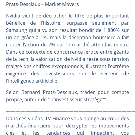
Les investisseurs y croient toujours | Point Stratégique Hebdomadaire – Éric Galiègue
Prats-Desclaux – Market Movers
Une inertie haussière qui ralentit | Antoine Quesada – Chrono CAC
Nvidia vient de décrocher le titre de plus important
Pourquoi le monde entier vacille en même temps cette semaine ? | par Louis-Antoine Michelet
bénéfice de l’histoire, surpassé seulement par
WTI : Explosion mais réserves au plus bas | Denis Desclos – Market Movers
Samsung qui a vu son résultat bondir de 1 800% sur
un an grâce à l’IA, mais la déception boursière a fait
chuter l’action de 7% car le marché attendait mieux.
Dans ce contexte de concurrence féroce entre géants
de la tech, la valorisation de Nvidia reste sous tension
malgré des chiffres exceptionnels, illustrant l’extrême
exigence des investisseurs sur le secteur de
l’intelligence artificielle.
Selon Bernard Prats-Desclaux, trader pour compte
propre, auteur de “”L’investisseur stratège””
———————————————————————————
Dans ces vidéos, TV Finance vous plonge au cœur des
marchés financiers pour décrypter les mouvements
clés et les tendances qui impactent vos