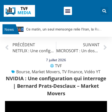
Ce matin, un seul mensonge relie l’Iran, la Russie et Trump | par Louis Antoine Michelet
News
Vente du Turbo Infini BEST CALL AIRBUS TY80V à 3,45 € (+118 %)
PRÉCÉDENT
SUIVANT
Ce que Trump, Téhéran et Pékin ne veulent pas que vous voyiez ensemble | par Louis-Antoine Michelet
NETFLIX : Une configuration technique révélatrice … | Bernard Prats-Desclaux – Market Movers
MICROSOFT : Un dossier qui change tout ? | Bernard Prats-Desclaux – Market Movers
Vente du Turbo infini BEST PUT COINBASE WO83V à 0,51 € (+46 %)
Dichotomie profonde. Des marchés en hausse | Point Stratégique Hebdomadaire – Éric Galiègue
7 juillet 2026
TVF
Tout peut exploser ! | Antoine Quesada – Chrono CAC
Bourse
,
Market Movers
,
TV Finance
,
Vidéo YT
Gaza, Iran, Chine : la guerre mondiale vient de commencer | par Louis-Antoine Michelet
NVIDIA : Une configuration qui interroge
Jean Marie Seronie :Loi agricole : vraie réforme ou simple réponse à la colère ?| Interview Éco
| Bernard Prats-Desclaux – Market
DAX40 : Poursuite de la croissance ? | Erick Sebban – Chrono DAX
Movers
CAPGEMINI : Un signal haussier avant les résultats ? | Daniel Cohen de Lara – Market Movers
REMY COINTREAU : Le rebond est-il enfin confirmé ? | Daniel Cohen de Lara – Market Movers
TELEPERFORMANCE : Faut-il acheter avant les résultats ? | Daniel Cohen de Lara – Market Movers