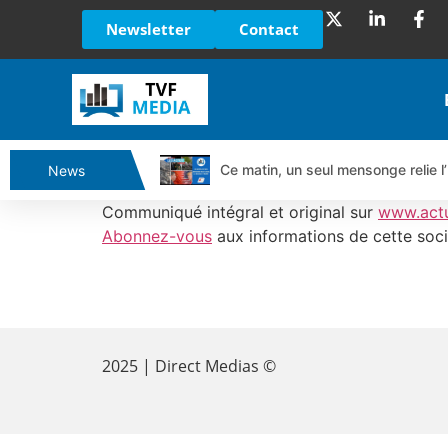
Newsletter
Contact
Ce matin, un seul mensonge relie l’
News
Vente du Turbo Infini BEST CALL
Communiqué intégral et original sur
www.act
Ce que Trump, Téhéran et Pékin ne
Abonnez-vous
aux informations de cette soci
Vente du Turbo infini BEST PUT 
Dichotomie profonde. Des marchés
​
Tout peut exploser ! | Antoine Q
Gaza, Iran, Chine : la guerre mond
2025 | Direct Medias ©
Jean Marie Seronie :Loi agricole : 
DAX40 : Poursuite de la croissanc
CAPGEMINI : Un signal haussier av