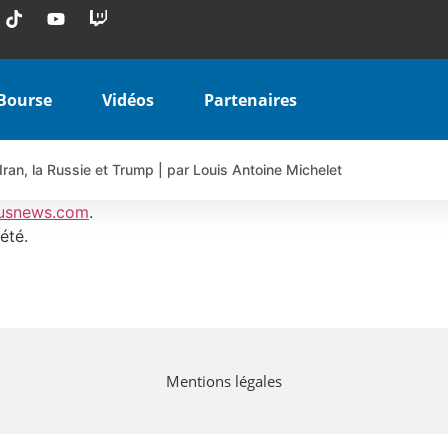
Bourse
Vidéos
Partenaires
Iran, la Russie et Trump | par Louis Antoine Michelet
 AIRBUS TY80V à 3,45 € (+118 %)
usnews.com
.
 veulent pas que vous voyiez ensemble | par Louis-Antoine Michele
été.
COINBASE WO83V à 0,51 € (+46 %)
 en hausse | Point Stratégique Hebdomadaire – Éric Galiègue
uesada – Chrono CAC
iale vient de commencer | par Louis-Antoine Michelet
Mentions légales
vraie réforme ou simple réponse à la colère ?| Interview Éco
e ? | Erick Sebban – Chrono DAX
ant les résultats ? | Daniel Cohen de Lara – Market Movers