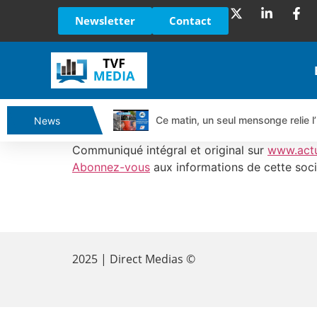
Newsletter
Contact
Ce matin, un seul mensonge relie l’
News
Vente du Turbo Infini BEST CALL
Communiqué intégral et original sur
www.act
Ce que Trump, Téhéran et Pékin ne
Abonnez-vous
aux informations de cette soci
Vente du Turbo infini BEST PUT 
Dichotomie profonde. Des marchés
​
Tout peut exploser ! | Antoine Q
Gaza, Iran, Chine : la guerre mond
2025 | Direct Medias ©
Jean Marie Seronie :Loi agricole : 
DAX40 : Poursuite de la croissanc
CAPGEMINI : Un signal haussier av