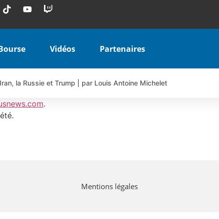
Bourse
Vidéos
Partenaires
Iran, la Russie et Trump | par Louis Antoine Michelet
 AIRBUS TY80V à 3,45 € (+118 %)
usnews.com
.
 veulent pas que vous voyiez ensemble | par Louis-Antoine Michele
été.
COINBASE WO83V à 0,51 € (+46 %)
 en hausse | Point Stratégique Hebdomadaire – Éric Galiègue
uesada – Chrono CAC
iale vient de commencer | par Louis-Antoine Michelet
Mentions légales
vraie réforme ou simple réponse à la colère ?| Interview Éco
e ? | Erick Sebban – Chrono DAX
ant les résultats ? | Daniel Cohen de Lara – Market Movers