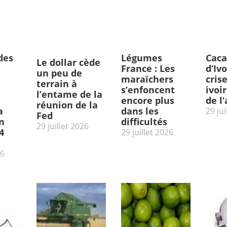
des
Légumes
Caca
Le dollar cède
France : Les
d’Ivo
un peu de
maraïchers
cris
terrain à
s’enfoncent
ivoi
l’entame de la
encore plus
de l
réunion de la
a
dans les
29 jui
Fed
n
difficultés
29 juillet 2026
4
29 juillet 2026
26