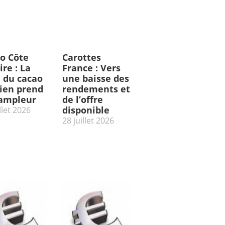
o Côte
Carottes
ire : La
France : Vers
e du cacao
une baisse des
rien prend
rendements et
’ampleur
de l’offre
disponible
llet 2026
28 juillet 2026