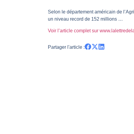
TELEPERFORMANCE : Faut-il achete
Selon le département américain de l’Agric
CAC 40 : Vers un nouveau record ?
un niveau record de 152 millions …
Christian Parisot : Les marchés à 
Voir l’article complet sur www.lalettrede
Bernard Prats-Desclaux : Penser le
S&P500 : Des records, mais toujour
Partager l'article :
NASDAQ : La tendance haussière re
FERRARI : Un parcours toujours s
SAP : Les acheteurs gardent la m
LVMH : Un rebond à confirmer | B
Le monde a changé de règles cette 
GBP/USD : Un premier ministre déjà
EUR/USD : Une réunion à priori san
Les événements de cette semaine à
La France, maillon faible de l’Eur
Pourquoi 6 guerres explosent en 