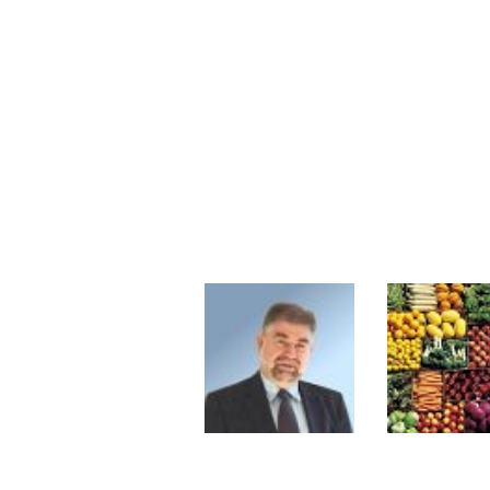
Les investisseurs y croient toujou
Une inertie haussière qui ralentit
Pourquoi le monde entier vacille 
WTI : Explosion mais réserves au 
STMICROELECTRONICS : Correction