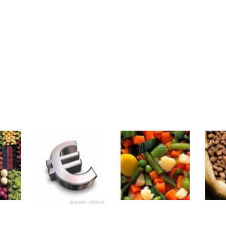
rs | Point Stratégique Hebdomadaire – Éric Galiègue
 | Antoine Quesada – Chrono CAC
en même temps cette semaine ? | par Louis-Antoine Michelet
plus bas | Denis Desclos – Market Movers
 probable | Denis Desclos – Market Movers