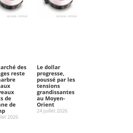
arché des
Le dollar
ges reste
progresse,
arbre
poussé par les
 aux
tensions
veaux
grandissantes
ts de
au Moyen-
ne de
Orient
mp
24 juillet 2026
llet 2026