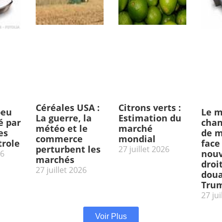
Céréales USA :
Citrons verts :
peu
Le m
La guerre, la
Estimation du
 par
chan
météo et le
marché
es
de m
commerce
mondial
trole
face
perturbent les
27 juillet 2026
nou
26
marchés
droi
27 juillet 2026
doua
Tru
27 jui
Voir Plus