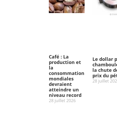
Café : La
Le dollar 
production et
chamboulé
la
la chute d
consommation
prix du pé
mondiales
28 juillet 20
devraient
atteindre un
niveau record
28 juillet 2026