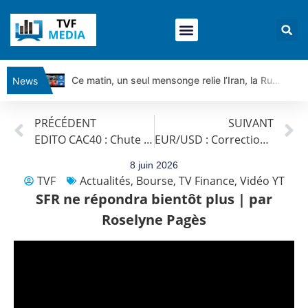
Ce matin, un seul mensonge relie l’Iran, la Russie et Trump | par Louis Antoine Michelet
News
Vente du Turbo Infini BEST CALL AIRBUS TY80V à 3,45 € (+118 %)
PRÉCÉDENT
SUIVANT
Ce que Trump, Téhéran et Pékin ne veulent pas que vous voyiez ensemble | par Louis-Antoine Michelet
EDITO CAC40 : Chute des géants de l’IA
EUR/USD : Correction sur les marchés | Benoît Fernandez-Riou – Flash Forex
Vente du Turbo infini BEST PUT COINBASE WO83V à 0,51 € (+46 %)
Dichotomie profonde. Des marchés en hausse | Point Stratégique Hebdomadaire – Éric Galiègue
8 juin 2026
TVF
Actualités
,
Bourse
,
TV Finance
,
Vidéo YT
Tout peut exploser ! | Antoine Quesada – Chrono CAC
SFR ne répondra bientôt plus | par
Gaza, Iran, Chine : la guerre mondiale vient de commencer | par Louis-Antoine Michelet
Roselyne Pagès
Jean Marie Seronie :Loi agricole : vraie réforme ou simple réponse à la colère ?| Interview Éco
DAX40 : Poursuite de la croissance ? | Erick Sebban – Chrono DAX
CAPGEMINI : Un signal haussier avant les résultats ? | Daniel Cohen de Lara – Market Movers
REMY COINTREAU : Le rebond est-il enfin confirmé ? | Daniel Cohen de Lara – Market Movers
TELEPERFORMANCE : Faut-il acheter avant les résultats ? | Daniel Cohen de Lara – Market Movers