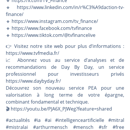
🔹 https://x.com/TV_Finance
🔹 https://www.linkedin.com/in/r%C3%A9daction-tv-
finance/
🔹 https://www.instagram.com/tv_finance/
🔹 https://www.facebook.com/tvfinance
🔹 https://www.tiktok.com/@tvfinancelive
👉️ Visitez notre site web pour plus d’informations :
https://www.tvfmedia.fr/
📈 Abonnez vous au service d’analyses et de
recommandations de Day By Day, un service
professionnel pour investisseurs privés
https://www.daybyday.fr/
Découvrez son nouveau service PEA pour une
valorisation à long terme de votre épargne,
combinant fondamental et technique.
🎬️ https://youtu.be/PJA6X_PJWeg?feature=shared
#actualités #ia #ai #intelligenceartificielle #mitral
#mistralai #arthurmensch #mensch #sfr #free