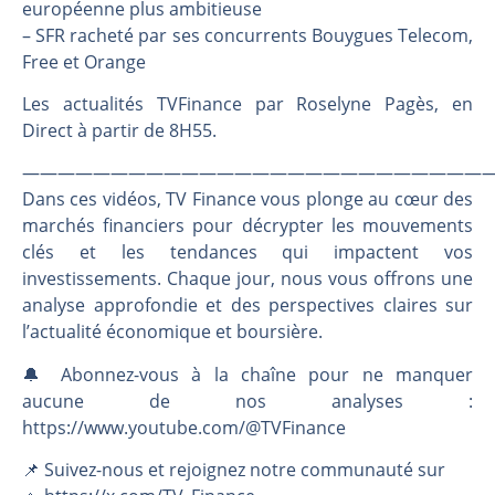
Les investisseurs y croient toujours | Point Stratégique Hebdomadaire – Éric Galiègue
européenne plus ambitieuse
– SFR racheté par ses concurrents Bouygues Telecom,
Une inertie haussière qui ralentit | Antoine Quesada – Chrono CAC
Free et Orange
Pourquoi le monde entier vacille en même temps cette semaine ? | par Louis-Antoine Michelet
WTI : Explosion mais réserves au plus bas | Denis Desclos – Market Movers
Les actualités TVFinance par Roselyne Pagès, en
Direct à partir de 8H55.
———————————————————————————
Dans ces vidéos, TV Finance vous plonge au cœur des
marchés financiers pour décrypter les mouvements
clés et les tendances qui impactent vos
investissements. Chaque jour, nous vous offrons une
analyse approfondie et des perspectives claires sur
l’actualité économique et boursière.
🔔 Abonnez-vous à la chaîne pour ne manquer
aucune de nos analyses :
https://www.youtube.com/@TVFinance
📌 Suivez-nous et rejoignez notre communauté sur