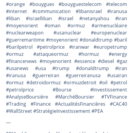
#orange #bouygues #bouyguestelecom #telecom
#internet #communication #libanisrael #iranusa
#liban #israelliban #israel #netanyahou #iran
#moyenorient #oman #ormuz #armenucléaire
#nuclearweapon #usanuclear #europenuclear
#guerremaritime #moyenorient #donaldtrump #baril
#barilpetrol #petrolprice #iranwar #europetrump
#ormuz #attaqueormuz #hormuz #energy
#financenews #moyenorient #essence #diesel #gaz
#usanews #usa #trump #donaldtrump #iran
#iranusa #guerreiran #guerreiranusa #usairan
#ormuz #detroidormuz #ormuzdetroit #oil #petrol
#petrolprice #Bourse #Investissement
#AnalyseBoursière #MarchéBoursier #TVFinance
#Trading #Finance #ActualitésFinancières #CAC40
#WallStreet #StratégieInvestissement #PEA
—