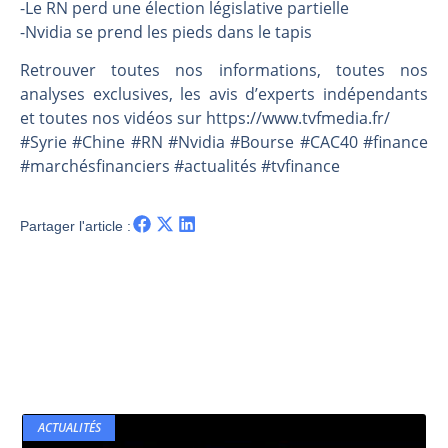
Les investisseurs y croient toujours | Point Stratégique Hebdomadaire – Éric Galiègue
-Le RN perd une élection législative partielle
-Nvidia se prend les pieds dans le tapis
Une inertie haussière qui ralentit | Antoine Quesada – Chrono CAC
Pourquoi le monde entier vacille en même temps cette semaine ? | par Louis-Antoine Michelet
Retrouver toutes nos informations, toutes nos
WTI : Explosion mais réserves au plus bas | Denis Desclos – Market Movers
analyses exclusives, les avis d’experts indépendants
et toutes nos vidéos sur https://www.tvfmedia.fr/​​​​​​​​​​​
#Syrie #Chine #RN #Nvidia #Bourse #CAC40 #finance
#marchésfinanciers #actualités #tvfinance
Partager l'article :
ACTUALITÉS