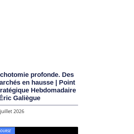
ichotomie profonde. Des
rchés en hausse | Point
tratégique Hebdomadaire
Éric Galiègue
juillet 2026
BOURSE