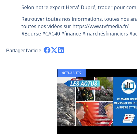
Selon notre expert Hervé Dupré, trader pour com
Pourquoi 6 guerres explosent en 
Les investisseurs y croient toujou
Retrouver toutes nos informations, toutes nos ana
Une inertie haussière qui ralentit
toutes nos vidéos sur https://www.tvfmedia.fr/​​​​​​​​​​​
#Bourse #CAC40 #finance #marchésfinanciers #act
Pourquoi le monde entier vacille 
WTI : Explosion mais réserves au 
Partager l'article :
ACTUALITÉS