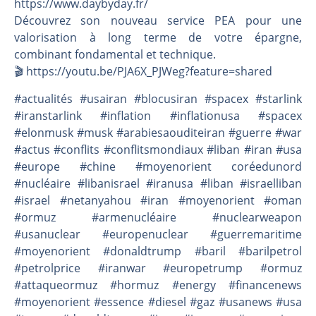
https://www.daybyday.fr/
Découvrez son nouveau service PEA pour une
valorisation à long terme de votre épargne,
combinant fondamental et technique.
🎬️ https://youtu.be/PJA6X_PJWeg?feature=shared
#actualités #usairan #blocusiran #spacex #starlink
#iranstarlink #inflation #inflationusa #spacex
#elonmusk #musk #arabiesaouditeiran #guerre #war
#actus #conflits #conflitsmondiaux #liban #iran #usa
#europe #chine #moyenorient coréedunord
#nucléaire #libanisrael #iranusa #liban #israelliban
#israel #netanyahou #iran #moyenorient #oman
#ormuz #armenucléaire #nuclearweapon
#usanuclear #europenuclear #guerremaritime
#moyenorient #donaldtrump #baril #barilpetrol
#petrolprice #iranwar #europetrump #ormuz
#attaqueormuz #hormuz #energy #financenews
#moyenorient #essence #diesel #gaz #usanews #usa