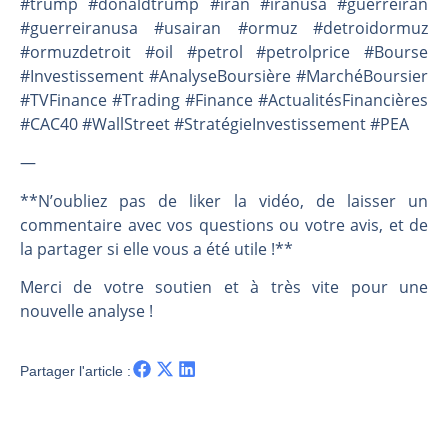
#trump #donaldtrump #iran #iranusa #guerreiran
#guerreiranusa #usairan #ormuz #detroidormuz
#ormuzdetroit #oil #petrol #petrolprice #Bourse
#Investissement #AnalyseBoursière #MarchéBoursier
#TVFinance #Trading #Finance #ActualitésFinancières
#CAC40 #WallStreet #StratégieInvestissement #PEA
—
**N’oubliez pas de liker la vidéo, de laisser un
commentaire avec vos questions ou votre avis, et de
la partager si elle vous a été utile !**
Merci de votre soutien et à très vite pour une
nouvelle analyse !
Partager l'article :