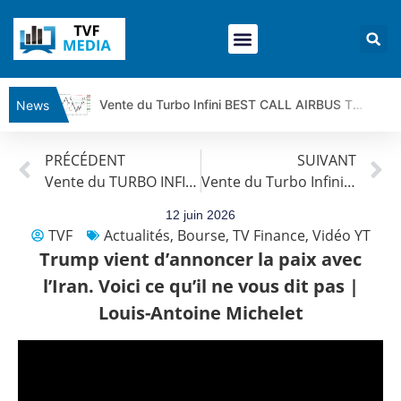
Vente du Turbo Infini BEST CALL AIRBUS TY80V à 3,45 € (+118 %)
News
Ce que Trump, Téhéran et Pékin ne veulent pas que vous voyiez ensemble | par Louis-Antoine Michelet
PRÉCÉDENT
SUIVANT
Vente du Turbo infini BEST PUT COINBASE WO83V à 0,51 € (+46 %)
Vente du TURBO INFINI BEST CALL ARCELOR MITTAL QH57V à 2,57 euros (+31 %)
Vente du Turbo Infini BEST CALL GOLD, QN03V, à 37,12 euros (+48 %)
Dichotomie profonde. Des marchés en hausse | Point Stratégique Hebdomadaire – Éric Galiègue
Tout peut exploser ! | Antoine Quesada – Chrono CAC
12 juin 2026
TVF
Actualités
,
Bourse
,
TV Finance
,
Vidéo YT
Gaza, Iran, Chine : la guerre mondiale vient de commencer | par Louis-Antoine Michelet
Trump vient d’annoncer la paix avec
Jean Marie Seronie :Loi agricole : vraie réforme ou simple réponse à la colère ?| Interview Éco
l’Iran. Voici ce qu’il ne vous dit pas |
DAX40 : Poursuite de la croissance ? | Erick Sebban – Chrono DAX
Louis-Antoine Michelet
CAPGEMINI : Un signal haussier avant les résultats ? | Daniel Cohen de Lara – Market Movers
REMY COINTREAU : Le rebond est-il enfin confirmé ? | Daniel Cohen de Lara – Market Movers
TELEPERFORMANCE : Faut-il acheter avant les résultats ? | Daniel Cohen de Lara – Market Movers
CAC 40 : Vers un nouveau record ? Analyse avant la décision de la Fed | Denis Desclos – Chrono CAC