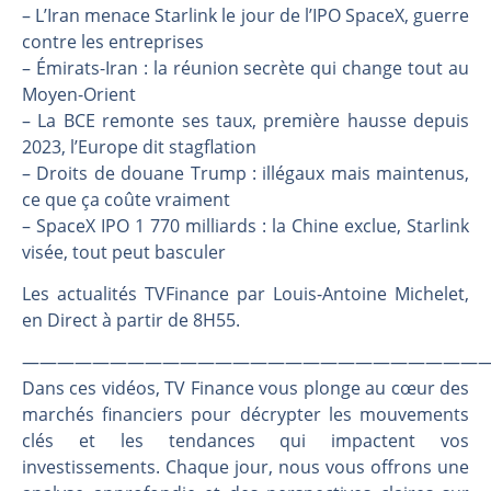
Une inertie haussière qui ralentit | Antoine Quesada – Chrono CAC
– L’Iran menace Starlink le jour de l’IPO SpaceX, guerre
Pourquoi le monde entier vacille en même temps cette semaine ? | par Louis-Antoine Michelet
contre les entreprises
– Émirats-Iran : la réunion secrète qui change tout au
WTI : Explosion mais réserves au plus bas | Denis Desclos – Market Movers
Moyen-Orient
STMICROELECTRONICS : Correction probable | Denis Desclos – Market Movers
– La BCE remonte ses taux, première hausse depuis
2023, l’Europe dit stagflation
– Droits de douane Trump : illégaux mais maintenus,
ce que ça coûte vraiment
– SpaceX IPO 1 770 milliards : la Chine exclue, Starlink
visée, tout peut basculer
Les actualités TVFinance par Louis-Antoine Michelet,
en Direct à partir de 8H55.
———————————————————————————
Dans ces vidéos, TV Finance vous plonge au cœur des
marchés financiers pour décrypter les mouvements
clés et les tendances qui impactent vos
investissements. Chaque jour, nous vous offrons une