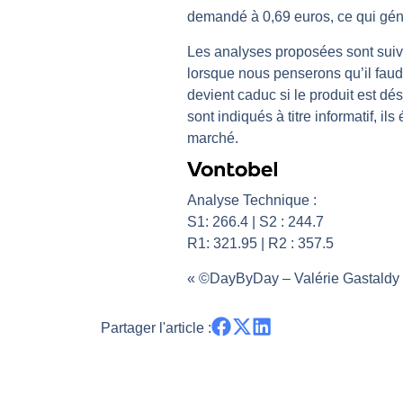
demandé à 0,69 euros, ce qui génèr
Pourquoi 6 guerres explosent en 
Les investisseurs y croient toujou
Les analyses proposées sont suivi
lorsque nous penserons qu’il faudr
Une inertie haussière qui ralentit
devient caduc si le produit est dés
Pourquoi le monde entier vacille 
sont indiqués à titre informatif, i
WTI : Explosion mais réserves au 
marché.
Analyse Technique :
S1: 266.4 | S2 : 244.7
R1: 321.95 | R2 : 357.5
« ©DayByDay – Valérie Gastaldy –
Partager l'article :