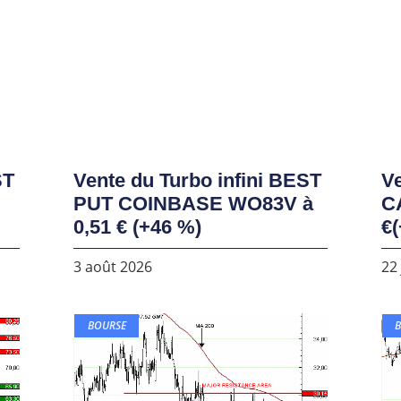
ST
Vente du Turbo infini BEST
Ve
PUT COINBASE WO83V à
C
0,51 € (+46 %)
€(
3 août 2026
22 
BOURSE