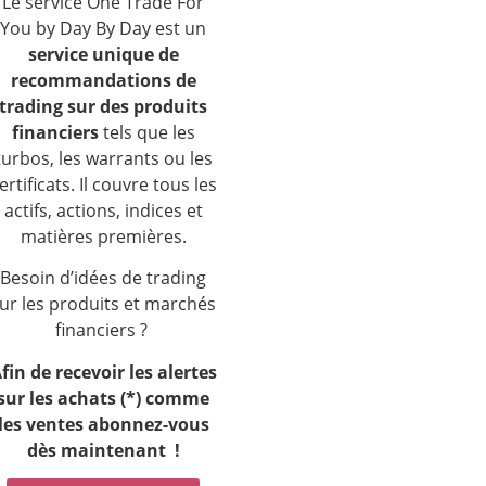
Le service One Trade For
You by Day By Day est un
service unique de
recommandations de
trading sur des produits
financiers
tels que les
turbos, les warrants ou les
ertificats. Il couvre tous les
actifs, actions, indices et
matières premières.
Besoin d’idées de trading
ur les produits et marchés
financiers ?
fin de recevoir les alertes
sur les achats (*) comme
les ventes a
bonnez-vous
dès maintenant !