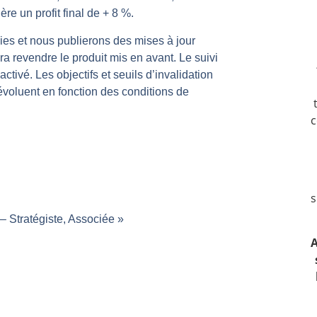
e un profit final de + 8 %.
même temps cette semaine | par Louis-Antoine Michelet
rs | Point Stratégique Hebdomadaire – Éric Galiègue
es et nous publierons des mises à jour
a revendre le produit mis en avant. Le suivi
 | Antoine Quesada – Chrono CAC
activé. Les objectifs et seuils d’invalidation
en même temps cette semaine ? | par Louis-Antoine Michelet
ls évoluent en fonction des conditions de
plus bas | Denis Desclos – Market Movers
c
s
 Stratégiste, Associée »
A