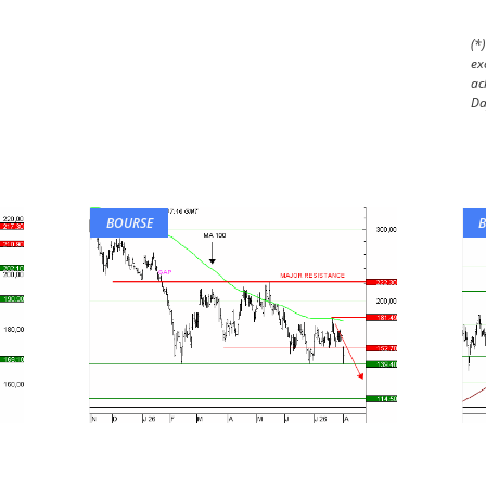
(*
ex
ac
Da
BOURSE