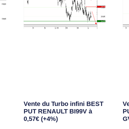
Vente du Turbo infini BEST
Ve
PUT RENAULT BI99V à
P
0,57€ (+4%)
GV