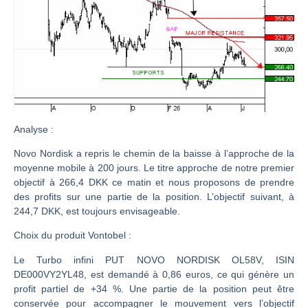
CAC 40 : Vers un nouveau record ? Analyse avant la décision de la Fed | Denis Desclos – Chrono CAC
Christian Parisot : Les marchés à l’épreuve des signaux | Interview Économique
Bernard Prats-Desclaux : Penser les marchés à l’ère des ruptures | Interview Littéraire
S&P500 : Des records, mais toujours de la vigueur | Ludovick Bertola – Les Echos de Wall Street
NASDAQ : La tendance haussière reste intacte | Ludovick Bertola – Les Echos de Wall Street
FERRARI : Un parcours toujours sans faute | Bernard Prats-Desclaux – Market Movers
Analyse
:
SAP : Les acheteurs gardent la main | Bernard Prats-Desclaux – Market Movers
Novo Nordisk a repris le chemin de la baisse à l’approche de la
LVMH : Un rebond à confirmer | Bernard Prats-Desclaux – Market Movers
moyenne mobile à 200 jours. Le titre approche de notre premier
objectif à 266,4 DKK ce matin et nous proposons de prendre
Le monde a changé de règles cette nuit. Personne ne vous l’a encore dit | Louis-Antoine Michelet
des profits sur une partie de la position. L’objectif suivant, à
GBP/USD : Un premier ministre déjà sur le scelette | Philippe Lhermie – Flash Forex
244,7 DKK, est toujours envisageable.
EUR/USD : Une réunion à priori sans saveur | Philippe Lhermie – Flash Forex
Choix du produit Vontobel :
Les événements de cette semaine à venir | Philippe Lhermie – Flash Forex
Le Turbo infini PUT NOVO NORDISK OL58V, ISIN
La France, maillon faible de l’Europe ! | Jean-Louis Cussac – Chrono CAC
DE000VY2YL48, est demandé à 0,86 euros, ce qui génère un
Pourquoi 6 guerres explosent en même temps cette semaine | par Louis-Antoine Michelet
profit partiel de +34 %. Une partie de la position peut être
conservée pour accompagner le mouvement vers l’objectif