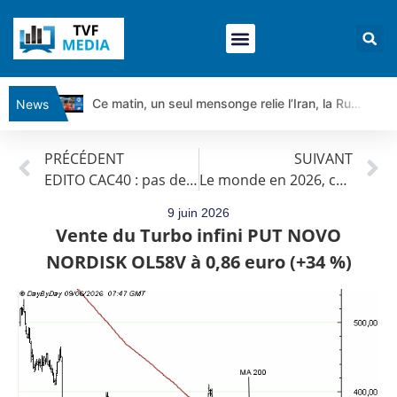
Ce matin, un seul mensonge relie l’Iran, la Russie et Trump | par Louis Antoine Michelet
News
Vente du Turbo Infini BEST CALL AIRBUS TY80V à 3,45 € (+118 %)
PRÉCÉDENT
SUIVANT
Ce que Trump, Téhéran et Pékin ne veulent pas que vous voyiez ensemble | par Louis-Antoine Michelet
EDITO CAC40 : pas de casse sur le Cac
Le monde en 2026, conflits records, diplomatie morte, chaos global | par Louis-Antoine Michelet
Vente du Turbo infini BEST PUT COINBASE WO83V à 0,51 € (+46 %)
Dichotomie profonde. Des marchés en hausse | Point Stratégique Hebdomadaire – Éric Galiègue
9 juin 2026
Vente du Turbo infini PUT NOVO
Tout peut exploser ! | Antoine Quesada – Chrono CAC
NORDISK OL58V à 0,86 euro (+34 %)
Gaza, Iran, Chine : la guerre mondiale vient de commencer | par Louis-Antoine Michelet
Jean Marie Seronie :Loi agricole : vraie réforme ou simple réponse à la colère ?| Interview Éco
DAX40 : Poursuite de la croissance ? | Erick Sebban – Chrono DAX
CAPGEMINI : Un signal haussier avant les résultats ? | Daniel Cohen de Lara – Market Movers
REMY COINTREAU : Le rebond est-il enfin confirmé ? | Daniel Cohen de Lara – Market Movers
TELEPERFORMANCE : Faut-il acheter avant les résultats ? | Daniel Cohen de Lara – Market Movers