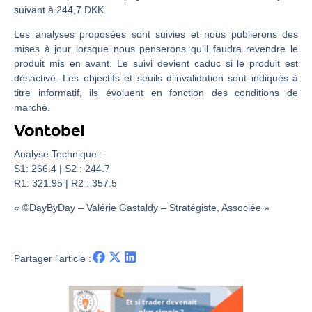
Les investisseurs y croient toujours | Point Stratégique Hebdomadaire – Éric Galiègue
suivant à 244,7 DKK.
Une inertie haussière qui ralentit | Antoine Quesada – Chrono CAC
Les analyses proposées sont suivies et nous publierons des
Pourquoi le monde entier vacille en même temps cette semaine ? | par Louis-Antoine Michelet
mises à jour lorsque nous penserons qu’il faudra revendre le
WTI : Explosion mais réserves au plus bas | Denis Desclos – Market Movers
produit mis en avant. Le suivi devient caduc si le produit est
désactivé. Les objectifs et seuils d’invalidation sont indiqués à
titre informatif, ils évoluent en fonction des conditions de
marché.
Analyse Technique :
S1: 266.4 | S2 : 244.7
R1: 321.95 | R2 : 357.5
« ©DayByDay – Valérie Gastaldy – Stratégiste, Associée »
Partager l'article :