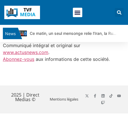
Ce matin, un seul mensonge relie l’Iran, la Russie et Trump | par Louis Antoine Michelet
News
Vente du Turbo Infini BEST CALL AIRBUS TY80V à 3,45 € (+118 %)
Communiqué intégral et original sur
Ce que Trump, Téhéran et Pékin ne veulent pas que vous voyiez ensemble | par Louis-Antoine Michelet
www.actusnews.com
.
Abonnez-vous
aux informations de cette société.
Vente du Turbo infini BEST PUT COINBASE WO83V à 0,51 € (+46 %)
Dichotomie profonde. Des marchés en hausse | Point Stratégique Hebdomadaire – Éric Galiègue
Tout peut exploser ! | Antoine Quesada – Chrono CAC
​
Gaza, Iran, Chine : la guerre mondiale vient de commencer | par Louis-Antoine Michelet
Jean Marie Seronie :Loi agricole : vraie réforme ou simple réponse à la colère ?| Interview Éco
2025 | Direct
Medias ©
Mentions légales
DAX40 : Poursuite de la croissance ? | Erick Sebban – Chrono DAX
CAPGEMINI : Un signal haussier avant les résultats ? | Daniel Cohen de Lara – Market Movers
REMY COINTREAU : Le rebond est-il enfin confirmé ? | Daniel Cohen de Lara – Market Movers
TELEPERFORMANCE : Faut-il acheter avant les résultats ? | Daniel Cohen de Lara – Market Movers