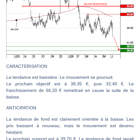
CAC 40 : Vers un nouveau record ? Analyse avant la décision de la Fed | Denis Desclos – Chrono CAC
Christian Parisot : Les marchés à l’épreuve des signaux | Interview Économique
Bernard Prats-Desclaux : Penser les marchés à l’ère des ruptures | Interview Littéraire
S&P500 : Des records, mais toujours de la vigueur | Ludovick Bertola – Les Echos de Wall Street
NASDAQ : La tendance haussière reste intacte | Ludovick Bertola – Les Echos de Wall Street
FERRARI : Un parcours toujours sans faute | Bernard Prats-Desclaux – Market Movers
SAP : Les acheteurs gardent la main | Bernard Prats-Desclaux – Market Movers
CARACTERISATION
LVMH : Un rebond à confirmer | Bernard Prats-Desclaux – Market Movers
La tendance est baissière. Le mouvement se poursuit.
Le prochain objectif est à 38,35 €, puis 32,40 €. Le
Le monde a changé de règles cette nuit. Personne ne vous l’a encore dit | Louis-Antoine Michelet
franchissement de 66,20 € remettrait en cause la suite de la
GBP/USD : Un premier ministre déjà sur le scelette | Philippe Lhermie – Flash Forex
baisse.
EUR/USD : Une réunion à priori sans saveur | Philippe Lhermie – Flash Forex
ANTICIPATION
Les événements de cette semaine à venir | Philippe Lhermie – Flash Forex
La tendance de fond est clairement orientée à la baisse. Les
La France, maillon faible de l’Europe ! | Jean-Louis Cussac – Chrono CAC
prix baissent à nouveau, mais le mouvement est devenu
Pourquoi 6 guerres explosent en même temps cette semaine | par Louis-Antoine Michelet
hésitant.
Le prochain support est à 39,70 €. La tendance de fond serait