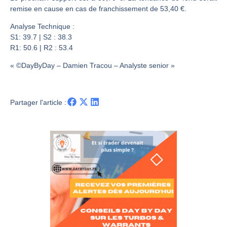
Les investisseurs y croient toujours | Point Stratégique Hebdomadaire – Éric Galiègue
remise en cause en cas de franchissement de 53,40 €.
Une inertie haussière qui ralentit | Antoine Quesada – Chrono CAC
Analyse Technique :
Pourquoi le monde entier vacille en même temps cette semaine ? | par Louis-Antoine Michelet
S1: 39.7 | S2 : 38.3
WTI : Explosion mais réserves au plus bas | Denis Desclos – Market Movers
R1: 50.6 | R2 : 53.4
« ©DayByDay – Damien Tracou – Analyste senior »
Partager l'article :