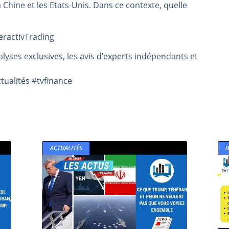
 Chine et les Etats-Unis. Dans ce contexte, quelle
même temps cette semaine | par Louis-Antoine Michelet
rs | Point Stratégique Hebdomadaire – Éric Galiègue
teractivTrading
 | Antoine Quesada – Chrono CAC
lyses exclusives, les avis d’experts indépendants et
en même temps cette semaine ? | par Louis-Antoine Michelet
plus bas | Denis Desclos – Market Movers
ualités #tvfinance
ACTUALITÉS