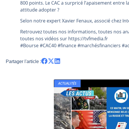
800 points. Le CAC a surpricé l’apaisement entre la
Pourquoi 6 guerres explosent en 
attitude adopter ?
Les investisseurs y croient toujou
Selon notre expert Xavier Fenaux, associé chez In
Une inertie haussière qui ralentit
Retrouvez toutes nos informations, toutes nos ana
Pourquoi le monde entier vacille 
toutes nos vidéos sur https://tvfmedia.fr
WTI : Explosion mais réserves au 
#Bourse #CAC40 #finance #marchésfinanciers #act
Partager l'article :
ACTUALITÉS