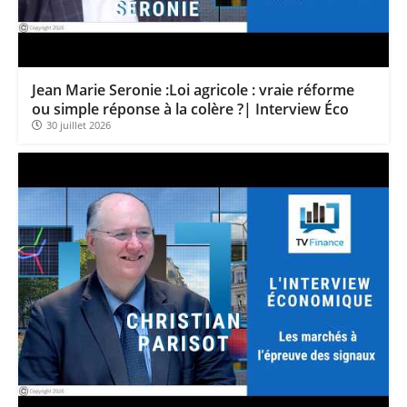
TELEPERFORMANCE : Faut-il acheter avant les résultats ? | Daniel Cohen de Lara – Market Movers
CAC 40 : Vers un nouveau record ? Analyse avant la décision de la Fed | Denis Desclos – Chrono CAC
Christian Parisot : Les marchés à l’épreuve des signaux | Interview Économique
Jean Marie Seronie :Loi agricole : vraie réforme
ou simple réponse à la colère ?| Interview Éco
Bernard Prats-Desclaux : Penser les marchés à l’ère des ruptures | Interview Littéraire
30 juillet 2026
S&P500 : Des records, mais toujours de la vigueur | Ludovick Bertola – Les Echos de Wall Street
NASDAQ : La tendance haussière reste intacte | Ludovick Bertola – Les Echos de Wall Street
FERRARI : Un parcours toujours sans faute | Bernard Prats-Desclaux – Market Movers
SAP : Les acheteurs gardent la main | Bernard Prats-Desclaux – Market Movers
LVMH : Un rebond à confirmer | Bernard Prats-Desclaux – Market Movers
Le monde a changé de règles cette nuit. Personne ne vous l’a encore dit | Louis-Antoine Michelet
GBP/USD : Un premier ministre déjà sur le scelette | Philippe Lhermie – Flash Forex
EUR/USD : Une réunion à priori sans saveur | Philippe Lhermie – Flash Forex
Les événements de cette semaine à venir | Philippe Lhermie – Flash Forex
La France, maillon faible de l’Europe ! | Jean-Louis Cussac – Chrono CAC