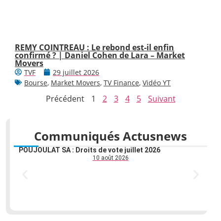
REMY COINTREAU : Le rebond est-il enfin
confirmé ? | Daniel Cohen de Lara – Market
Movers
TVF
29 juillet 2026
Bourse
,
Market Movers
,
TV Finance
,
Vidéo YT
Précédent
1
2
3
4
5
Suivant
Communiqués Actusnews
POUJOULAT SA : Droits de vote juillet 2026
HY
DE
10 août 2026
SI
DI
CO