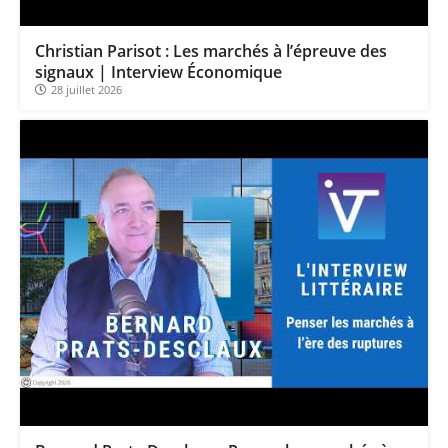
Pourquoi 6 guerres explosent en même temps cette semaine | par Louis-Antoine Michelet
Les investisseurs y croient toujours | Point Stratégique Hebdomadaire – Éric Galiègue
Christian Parisot : Les marchés à l’épreuve des
Une inertie haussière qui ralentit | Antoine Quesada – Chrono CAC
signaux | Interview Économique
28 juillet 2026
Pourquoi le monde entier vacille en même temps cette semaine ? | par Louis-Antoine Michelet