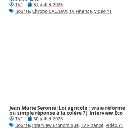
TVF
31 juillet 2026
Bourse
,
Chrono CAC/DAX
,
TV Finance
,
Vidéo YT
Jean Marie Seronie :Loi agricole : vraie réforme
ou simple réponse à la colère ?| Interview Éco
TVF
30 juillet 2026
Bourse
,
Interview Economique
,
TV Finance
,
Vidéo YT