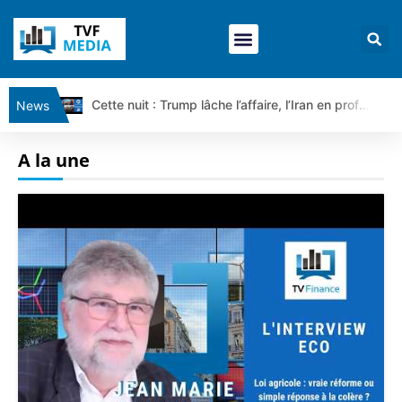
Cette nuit : Trump lâche l’affaire, l’Iran en profite pour tout exiger | Par Louis-Antoine Michelet
News
Ce matin, un seul mensonge relie l’Iran, la Russie et Trump | par Louis Antoine Michelet
A la une
Vente du Turbo Infini BEST CALL AIRBUS TY80V à 3,45 € (+118 %)
Ce que Trump, Téhéran et Pékin ne veulent pas que vous voyiez ensemble | par Louis-Antoine Michelet
Vente du Turbo infini BEST PUT COINBASE WO83V à 0,51 € (+46 %)
Dichotomie profonde. Des marchés en hausse | Point Stratégique Hebdomadaire – Éric Galiègue
Tout peut exploser ! | Antoine Quesada – Chrono CAC
Gaza, Iran, Chine : la guerre mondiale vient de commencer | par Louis-Antoine Michelet
Jean Marie Seronie :Loi agricole : vraie réforme ou simple réponse à la colère ?| Interview Éco
DAX40 : Poursuite de la croissance ? | Erick Sebban – Chrono DAX
CAPGEMINI : Un signal haussier avant les résultats ? | Daniel Cohen de Lara – Market Movers
REMY COINTREAU : Le rebond est-il enfin confirmé ? | Daniel Cohen de Lara – Market Movers