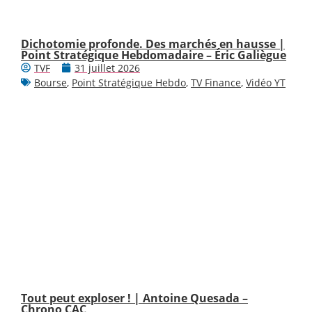
Dichotomie profonde. Des marchés en hausse |
Point Stratégique Hebdomadaire – Éric Galiègue
TVF
31 juillet 2026
Bourse
,
Point Stratégique Hebdo
,
TV Finance
,
Vidéo YT
Tout peut exploser ! | Antoine Quesada –
Chrono CAC