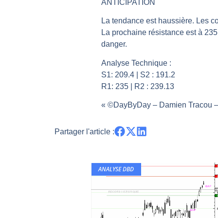
ANTICIPATION
Pourquoi 6 guerres explosent en 
La tendance est haussière. Les cou
Les investisseurs y croient toujou
La prochaine résistance est à 235,
Une inertie haussière qui ralentit
danger.
Pourquoi le monde entier vacille 
Analyse Technique :
WTI : Explosion mais réserves au 
S1: 209.4 | S2 : 191.2
R1: 235 | R2 : 239.13
« ©DayByDay – Damien Tracou – 
Partager l'article :
ANALYSE DBD