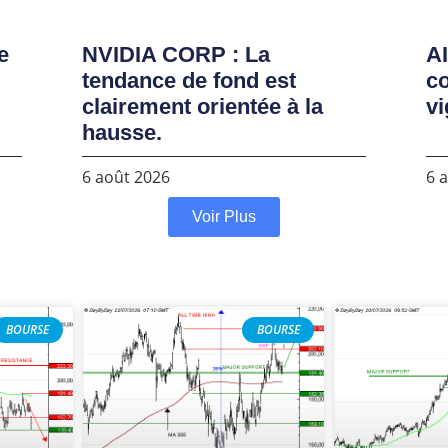
e
NVIDIA CORP : La
AI
tendance de fond est
co
clairement orientée à la
vi
hausse.
6 août 2026
6 
Voir Plus
BOURSE
BOURSE