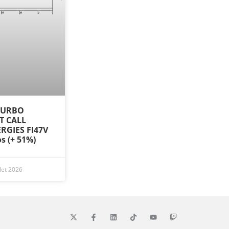
 TURBO
ST CALL
RGIES FI47V
os (+ 51%)
llet 2026