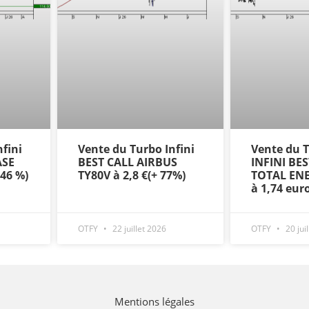
fini
Vente du Turbo Infini
Vente du
ASE
BEST CALL AIRBUS
INFINI BE
+46 %)
TY80V à 2,8 €(+ 77%)
TOTAL ENE
à 1,74 eur
OTFY
22 juillet 2026
OTFY
20 jui
Mentions légales