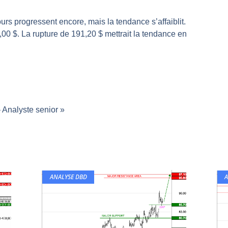
même temps cette semaine | par Louis-Antoine Michelet
rs progressent encore, mais la tendance s’affaiblit.
rs | Point Stratégique Hebdomadaire – Éric Galiègue
00 $. La rupture de 191,20 $ mettrait la tendance en
 | Antoine Quesada – Chrono CAC
en même temps cette semaine ? | par Louis-Antoine Michelet
plus bas | Denis Desclos – Market Movers
Analyste senior »
ANALYSE DBD
A