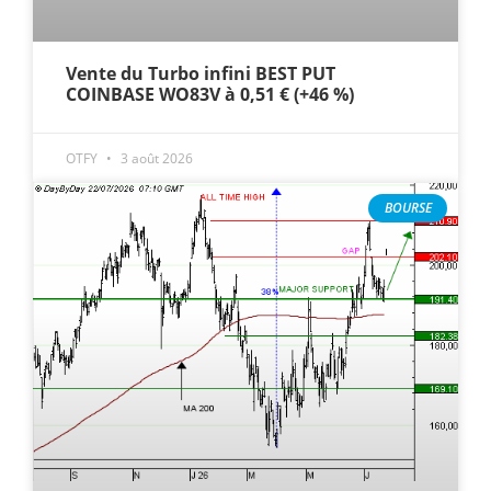
Vente du Turbo infini BEST PUT
COINBASE WO83V à 0,51 € (+46 %)
OTFY
3 août 2026
BOURSE