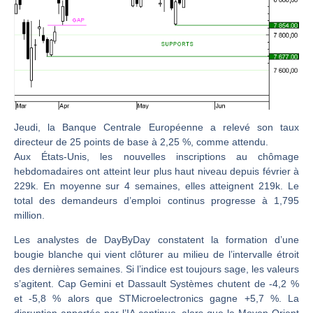
CAC 40 : Vers un nouveau record ? Analyse avant la décision de la Fed | Denis Desclos – Chrono CAC
Christian Parisot : Les marchés à l’épreuve des signaux | Interview Économique
Bernard Prats-Desclaux : Penser les marchés à l’ère des ruptures | Interview Littéraire
S&P500 : Des records, mais toujours de la vigueur | Ludovick Bertola – Les Echos de Wall Street
NASDAQ : La tendance haussière reste intacte | Ludovick Bertola – Les Echos de Wall Street
FERRARI : Un parcours toujours sans faute | Bernard Prats-Desclaux – Market Movers
Jeudi, la Banque Centrale Européenne a relevé son taux
directeur de 25 points de base à 2,25 %, comme attendu.
SAP : Les acheteurs gardent la main | Bernard Prats-Desclaux – Market Movers
Aux États-Unis, les nouvelles inscriptions au chômage
LVMH : Un rebond à confirmer | Bernard Prats-Desclaux – Market Movers
hebdomadaires ont atteint leur plus haut niveau depuis février à
229k. En moyenne sur 4 semaines, elles atteignent 219k. Le
Le monde a changé de règles cette nuit. Personne ne vous l’a encore dit | Louis-Antoine Michelet
total des demandeurs d’emploi continus progresse à 1,795
GBP/USD : Un premier ministre déjà sur le scelette | Philippe Lhermie – Flash Forex
million.
EUR/USD : Une réunion à priori sans saveur | Philippe Lhermie – Flash Forex
Les analystes de DayByDay constatent la formation d’une
Les événements de cette semaine à venir | Philippe Lhermie – Flash Forex
bougie blanche qui vient clôturer au milieu de l’intervalle étroit
des dernières semaines. Si l’indice est toujours sage, les valeurs
La France, maillon faible de l’Europe ! | Jean-Louis Cussac – Chrono CAC
s’agitent. Cap Gemini et Dassault Systèmes chutent de -4,2 %
Pourquoi 6 guerres explosent en même temps cette semaine | par Louis-Antoine Michelet
et -5,8 % alors que STMicroelectronics gagne +5,7 %. La
disruption apportée par l’IA continue, alors que le Moyen-Orient