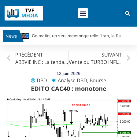
Ce matin, un seul mensonge relie l’Iran, la Russie et Trump | par Louis Antoine Michelet
News
Vente du Turbo Infini BEST CALL AIRBUS TY80V à 3,45 € (+118 %)
PRÉCÉDENT
SUIVANT
Ce que Trump, Téhéran et Pékin ne veulent pas que vous voyiez ensemble | par Louis-Antoine Michelet
ABBVIE INC : La tendance est haussière.
Vente du TURBO INFINI BEST CALL ARCELOR MITTAL QH57V à 2,57 euros (+31 %)
Vente du Turbo infini BEST PUT COINBASE WO83V à 0,51 € (+46 %)
Dichotomie profonde. Des marchés en hausse | Point Stratégique Hebdomadaire – Éric Galiègue
12 juin 2026
DBD
Analyse DBD
,
Bourse
Tout peut exploser ! | Antoine Quesada – Chrono CAC
EDITO CAC40 : monotone
Gaza, Iran, Chine : la guerre mondiale vient de commencer | par Louis-Antoine Michelet
Jean Marie Seronie :Loi agricole : vraie réforme ou simple réponse à la colère ?| Interview Éco
DAX40 : Poursuite de la croissance ? | Erick Sebban – Chrono DAX
CAPGEMINI : Un signal haussier avant les résultats ? | Daniel Cohen de Lara – Market Movers
REMY COINTREAU : Le rebond est-il enfin confirmé ? | Daniel Cohen de Lara – Market Movers
TELEPERFORMANCE : Faut-il acheter avant les résultats ? | Daniel Cohen de Lara – Market Movers