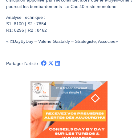
Les investisseurs y croient toujours | Point Stratégique Hebdomadaire – Éric Galiègue
poursuit les bombardements. Le Cac 40 reste monotone.
Une inertie haussière qui ralentit | Antoine Quesada – Chrono CAC
Analyse Technique :
Pourquoi le monde entier vacille en même temps cette semaine ? | par Louis-Antoine Michelet
S1: 8100 | S2 : 7854
WTI : Explosion mais réserves au plus bas | Denis Desclos – Market Movers
R1: 8296 | R2 : 8462
« ©DayByDay – Valérie Gastaldy – Stratégiste, Associée»
Partager l'article :