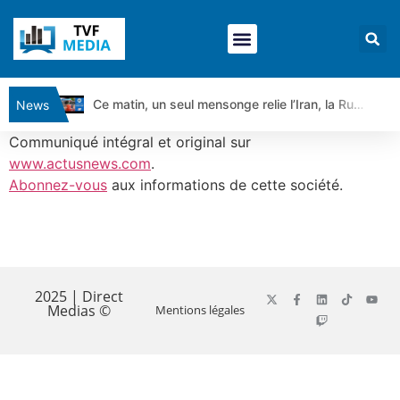
Ce matin, un seul mensonge relie l’Iran, la Russie et Trump | par Louis Antoine Michelet
News
Vente du Turbo Infini BEST CALL AIRBUS TY80V à 3,45 € (+118 %)
Communiqué intégral et original sur
Ce que Trump, Téhéran et Pékin ne veulent pas que vous voyiez ensemble | par Louis-Antoine Michelet
www.actusnews.com
.
Abonnez-vous
aux informations de cette société.
Vente du Turbo infini BEST PUT COINBASE WO83V à 0,51 € (+46 %)
Dichotomie profonde. Des marchés en hausse | Point Stratégique Hebdomadaire – Éric Galiègue
Tout peut exploser ! | Antoine Quesada – Chrono CAC
​
Gaza, Iran, Chine : la guerre mondiale vient de commencer | par Louis-Antoine Michelet
Jean Marie Seronie :Loi agricole : vraie réforme ou simple réponse à la colère ?| Interview Éco
2025 | Direct
Medias ©
Mentions légales
DAX40 : Poursuite de la croissance ? | Erick Sebban – Chrono DAX
CAPGEMINI : Un signal haussier avant les résultats ? | Daniel Cohen de Lara – Market Movers
REMY COINTREAU : Le rebond est-il enfin confirmé ? | Daniel Cohen de Lara – Market Movers
TELEPERFORMANCE : Faut-il acheter avant les résultats ? | Daniel Cohen de Lara – Market Movers