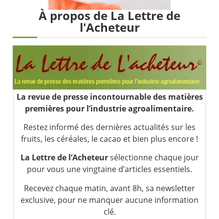
Une inertie haussière qui ralentit | Antoine Quesada – Chrono CAC
À propos de La Lettre de
Pourquoi le monde entier vacille en même temps cette semaine ? | par Louis-Antoine Michelet
l'Acheteur
WTI : Explosion mais réserves au plus bas | Denis Desclos – Market Movers
STMICROELECTRONICS : Correction probable | Denis Desclos – Market Movers
La revue de presse incontournable des matières
premières pour l’industrie agroalimentaire.
Restez informé des dernières actualités sur les
fruits, les céréales, le cacao et bien plus encore !
La Lettre de l’Acheteur
sélectionne chaque jour
pour vous une vingtaine d’articles essentiels.
Recevez chaque matin, avant 8h, sa newsletter
exclusive, pour ne manquer aucune information
clé.